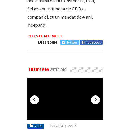
decis numirea lui Constantin (Tinu)
Sebeșanu în funcția de CEO al
companiei, cu un mandat de 4 ani,
începând…
CITESTE MAI MULT
Distribuie
Twitter
Facebook
Ultimele
articole
6
STIRI
AUGUST 3, 2026
STIRI
AU