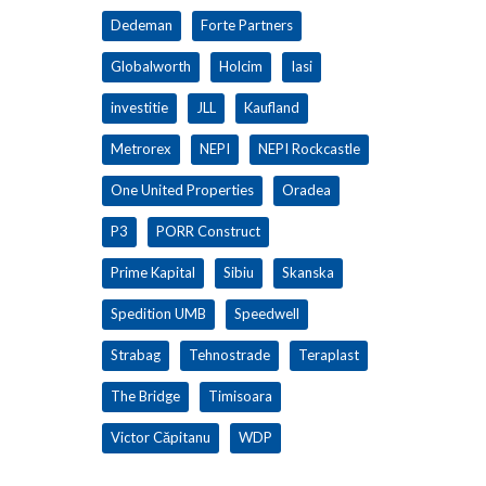
Dedeman
Forte Partners
Globalworth
Holcim
Iasi
investitie
JLL
Kaufland
Metrorex
NEPI
NEPI Rockcastle
One United Properties
Oradea
P3
PORR Construct
Prime Kapital
Sibiu
Skanska
Spedition UMB
Speedwell
Strabag
Tehnostrade
Teraplast
The Bridge
Timisoara
Victor Căpitanu
WDP