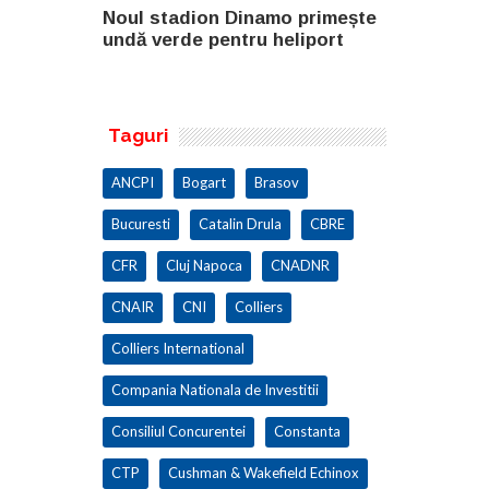
o primește
Noul stadion Dinamo primește
SANY pregă
eliport
undă verde pentru heliport
fabricii de
100.000 mp
Taguri
ANCPI
Bogart
Brasov
Bucuresti
Catalin Drula
CBRE
CFR
Cluj Napoca
CNADNR
CNAIR
CNI
Colliers
Colliers International
Compania Nationala de Investitii
Consiliul Concurentei
Constanta
CTP
Cushman & Wakefield Echinox