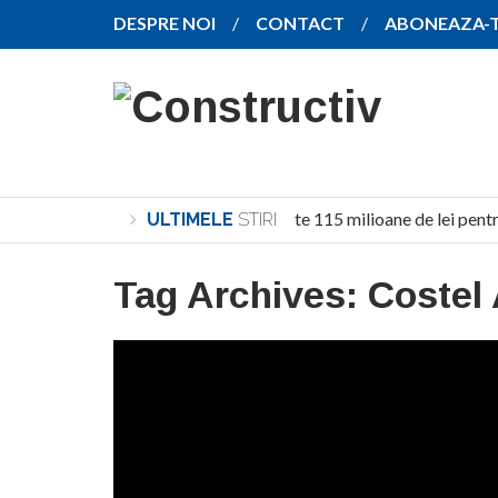
DESPRE NOI
CONTACT
ABONEAZA-
Investiție de peste 115 milioane de lei pentr
ULTIMELE
STIRI
Tag Archives:
Costel