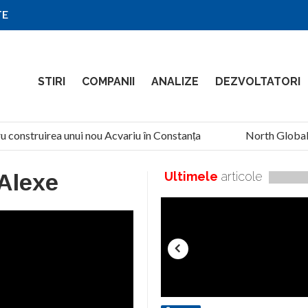
TE
STIRI
COMPANII
ANALIZE
DEZVOLTATORI
u construirea unui nou Acvariu în Constanța
North Global S
 Alexe
Ultimele
articole