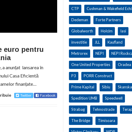
CTP
Cushman & Wakefield Ech
Dedeman
Forte Partners
Globalworth
Holcim
Iasi
investitie
JLL
Kaufland
e euro pentru
Metrorex
NEPI
NEPI Rockca
ânia
One United Properties
Oradea
, a anunțat lansarea în
mului Casa Eficientă
P3
PORR Construct
gramelor finanțate…
Prime Kapital
Sibiu
Skanska
ribuie
Twitter
Facebook
Spedition UMB
Speedwell
Strabag
Tehnostrade
Terap
The Bridge
Timisoara
Victor Căpitanu
WDP