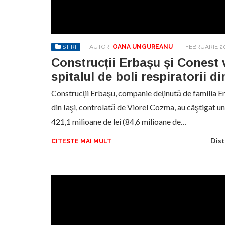
Sa
de
exe
STIRI
AUTOR:
OANA UNGUREANU
-
FEBRUARIE 20
pr
an
Construcții Erbașu și Conest 
spitalul de boli respiratorii di
Construcţii Erbaşu, companie deţinută de familia E
din Iaşi, controlată de Viorel Cozma, au câştigat u
421,1 milioane de lei (84,6 milioane de…
Dist
CITESTE MAI MULT