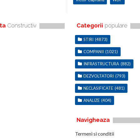
ta
Constructiv
Categorii
populare
STIRI
(4873)
COMPANII
(1021)
INFRASTRUCTURA
(882)
DEZVOLTATORI
(793)
NECLASIFICATE
(481)
ANALIZE
(404)
Navigheaza
Termeni si conditii