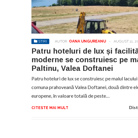
Sa
de
exe
pr
an
STIRI
AUTOR:
OANA UNGUREANU
-
AUGUST 11, 2
Patru hoteluri de lux și facilită
moderne se construiesc pe ma
Paltinu, Valea Doftanei
Patru hoteluri de lux se construiesc pe malul lacului
comuna prahoveană Valea Doftanei, două dintre ele 
europene, în valoare totală de peste…
Dist
CITESTE MAI MULT