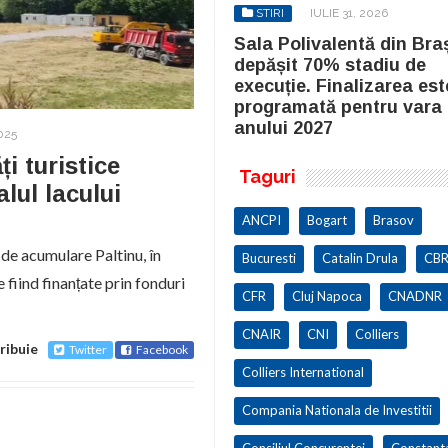
STIRI
IULIE 31, 2026
STIRI
IULIE 31, 2026
la Polivalentă din Brașov a
Sala Polivalentă din Bra
pășit 70% stadiu de
depășit 70% stadiu de
cuție. Finalizarea este
execuție. Finalizarea est
ogramată pentru vara
programată pentru vara
ului 2027
anului 2027
025
ți turistice
Taguri
lul lacului
ANCPI
Bogart
Brasov
 de acumulare Paltinu, în
Bucuresti
Catalin Drula
CBR
fiind finanțate prin fonduri
CFR
Cluj Napoca
CNADNR
CNAIR
CNI
Colliers
ribuie
Twitter
Facebook
Colliers International
Compania Nationala de Investitii
Consiliul Concurentei
Constant