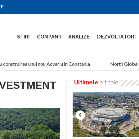
TE
STIRI
COMPANII
ANALIZE
DEZVOLTATORI
u construirea unui nou Acvariu în Constanța
North Global Se
NVESTMENT
Ultimele
articole