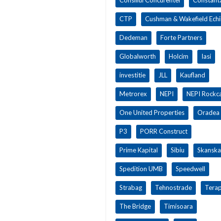
CTP
Cushman & Wakefield Ech
Dedeman
Forte Partners
Globalworth
Holcim
Iasi
investitie
JLL
Kaufland
Metrorex
NEPI
NEPI Rockca
One United Properties
Oradea
P3
PORR Construct
Prime Kapital
Sibiu
Skanska
Spedition UMB
Speedwell
Strabag
Tehnostrade
Terap
The Bridge
Timisoara