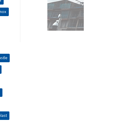
inox
stle
last