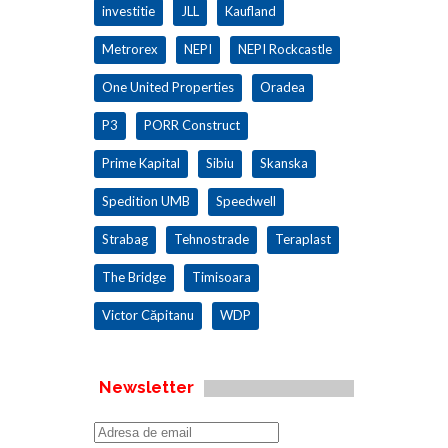
investitie
JLL
Kaufland
Metrorex
NEPI
NEPI Rockcastle
One United Properties
Oradea
P3
PORR Construct
Prime Kapital
Sibiu
Skanska
Spedition UMB
Speedwell
Strabag
Tehnostrade
Teraplast
The Bridge
Timisoara
Victor Căpitanu
WDP
Newsletter