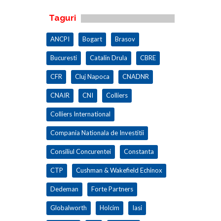
Taguri
ANCPI
Bogart
Brasov
Bucuresti
Catalin Drula
CBRE
CFR
Cluj Napoca
CNADNR
CNAIR
CNI
Colliers
Colliers International
Compania Nationala de Investitii
Consiliul Concurentei
Constanta
CTP
Cushman & Wakefield Echinox
Dedeman
Forte Partners
Globalworth
Holcim
Iasi