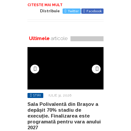
CITESTE MAI MULT
Distribuie
Twitter
Facebook
Ultimele
articole
STIRI
IULIE 31, 2026
STIRI
AUG
n Brașov a
Sala Polivalentă din Brașov a
Investiție 
 de
depășit 70% stadiu de
milioane de
a este
execuție. Finalizarea este
construirea
ara anului
programată pentru vara anului
Constanța
2027