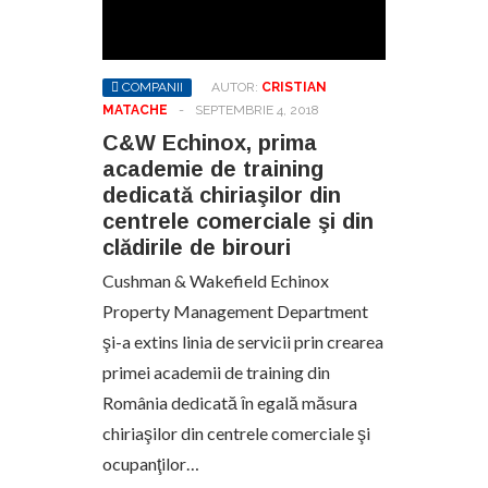
COMPANII
AUTOR:
CRISTIAN
MATACHE
-
SEPTEMBRIE 4, 2018
C&W Echinox, prima
academie de training
dedicată chiriaşilor din
centrele comerciale şi din
clădirile de birouri
Cushman & Wakefield Echinox
Property Management Department
şi-a extins linia de servicii prin crearea
primei academii de training din
România dedicată ȋn egală măsura
chiriaşilor din centrele comerciale şi
ocupanţilor…