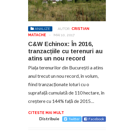
ANALIZE
AUTOR:
CRISTIAN
MATACHE
-
MAI 10, 2017
C&W Echinox: În 2016,
tranzacțiile cu terenuri au
atins un nou record
Piața terenurilor din București a atins
anul trecut un nou record, în volum,
fiind tranzacționate loturi cu o
suprafață cumulată de 110 hectare, în
creștere cu 144% față de 2015…
CITESTE MAI MULT
Distribuie
Twitter
Facebook