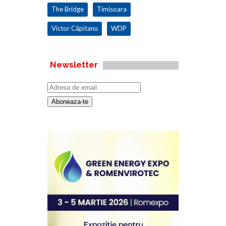
The Bridge
Timisoara
Victor Căpitanu
WDP
Newsletter