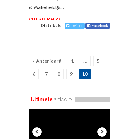
& Wakefield și…
CITESTE MAI MULT
Distribuie
Twitter
Facebook
« Anterioară
1
…
5
6
7
8
9
10
Ultimele
articole