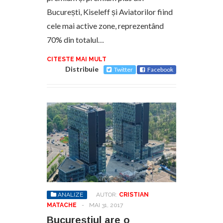
București, Kiseleff și Aviatorilor fiind
cele mai active zone, reprezentând
70% din totalul…
CITESTE MAI MULT
Distribuie
Twitter
Facebook
ANALIZE
AUTOR:
CRISTIAN
MATACHE
-
MAI 31, 2017
Bucureștiul are o