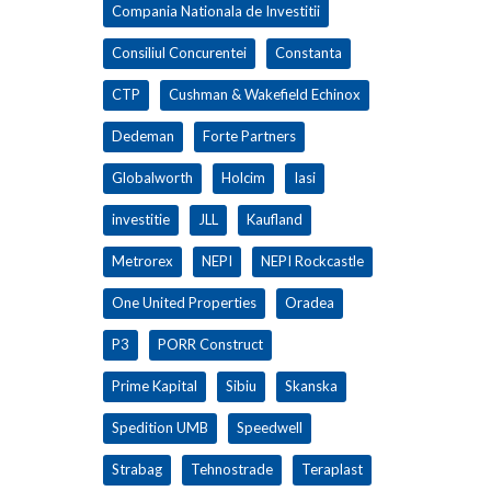
Compania Nationala de Investitii
Consiliul Concurentei
Constanta
CTP
Cushman & Wakefield Echinox
Dedeman
Forte Partners
Globalworth
Holcim
Iasi
investitie
JLL
Kaufland
Metrorex
NEPI
NEPI Rockcastle
One United Properties
Oradea
P3
PORR Construct
Prime Kapital
Sibiu
Skanska
Spedition UMB
Speedwell
Strabag
Tehnostrade
Teraplast