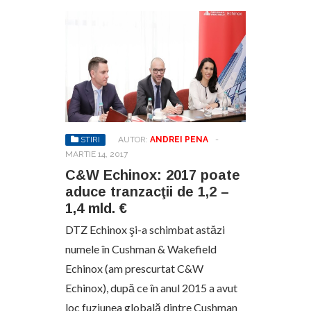
STIRI
AUTOR:
ANDREI PENA
-
MARTIE 14, 2017
C&W Echinox: 2017 poate
aduce tranzacţii de 1,2 –
1,4 mld. €
DTZ Echinox şi-a schimbat astăzi
numele în Cushman & Wakefield
Echinox (am prescurtat C&W
Echinox), după ce în anul 2015 a avut
loc fuziunea globală dintre Cushman