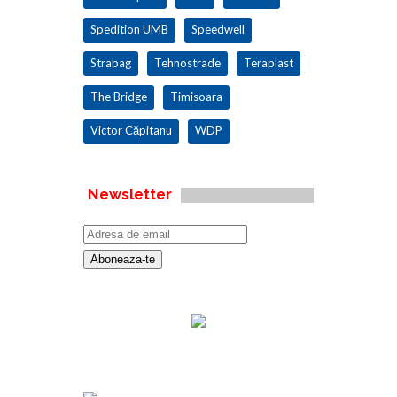
Spedition UMB
Speedwell
Strabag
Tehnostrade
Teraplast
The Bridge
Timisoara
Victor Căpitanu
WDP
Newsletter