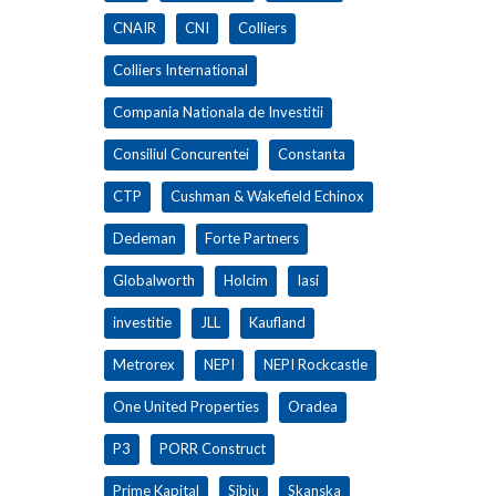
CNAIR
CNI
Colliers
Colliers International
Compania Nationala de Investitii
Consiliul Concurentei
Constanta
CTP
Cushman & Wakefield Echinox
Dedeman
Forte Partners
Globalworth
Holcim
Iasi
investitie
JLL
Kaufland
Metrorex
NEPI
NEPI Rockcastle
One United Properties
Oradea
P3
PORR Construct
Prime Kapital
Sibiu
Skanska