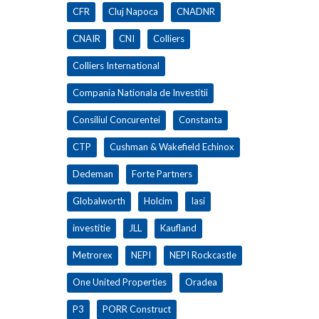
CFR
Cluj Napoca
CNADNR
CNAIR
CNI
Colliers
Colliers International
Compania Nationala de Investitii
Consiliul Concurentei
Constanta
CTP
Cushman & Wakefield Echinox
Dedeman
Forte Partners
Globalworth
Holcim
Iasi
investitie
JLL
Kaufland
Metrorex
NEPI
NEPI Rockcastle
One United Properties
Oradea
P3
PORR Construct