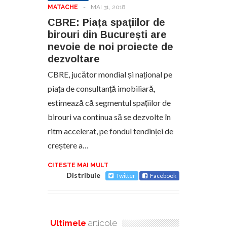
MATACHE
-
MAI 31, 2018
CBRE: Piața spațiilor de
birouri din București are
nevoie de noi proiecte de
dezvoltare
CBRE, jucător mondial și național pe
piața de consultanță imobiliară,
estimează că segmentul spațiilor de
birouri va continua să se dezvolte în
ritm accelerat, pe fondul tendinței de
creștere a…
CITESTE MAI MULT
Distribuie
Twitter
Facebook
Ultimele
articole