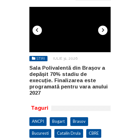
STIRI
IULIE 31, 2026
STIRI
AU
n Brașov a
Sala Polivalentă din Brașov a
Investiție 
 de
depășit 70% stadiu de
milioane de
a este
execuție. Finalizarea este
construirea
ara anului
programată pentru vara anului
Constanța
2027
Taguri
ANCPI
Bogart
Brasov
Bucuresti
Catalin Drula
CBRE