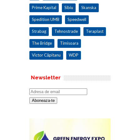
Prime Kapital
Sibiu
Skanska
Spedition UMB
Speedwell
Strabag
Tehnostrade
Teraplast
The Bridge
Timisoara
Victor Căpitanu
WDP
Newsletter