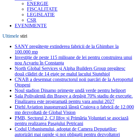
ENERGIE
FISCALITATE
LEGISLATIE
CSR
EVENIMENTE
Ultimele
stiri
SANY pregătește extinderea fabricii de la Ghimbav la
100.000 mp
Investiție de peste 115 milioane de lei pentru construirea unui
nou Acvariu în Constanța
North Global Services și Alpha Builders Group pregătesc
două clădiri de 14 etaje pe malul lacului Siutghiol
CNAB a desemnat constructorul noii parcări de la Aeroportul
Otopeni
Noul stadion Dinamo primește undă verde pentru heliport
Sala Polivalentă din Brașov a depășit 70% stadiu de execuție.
Finalizarea este programată pentru vara anului 2027
Diehl Aviation inaugurează lângă Craiova o fabrică de 12.000
mp dezvoltată de Global Vision
PMB, Sectorul 2, CJ Ilfov și Primăria Voluntari se asociază
pentru realizarea Pasajului Petricani
Codul Urbanismului, adoptat de Camera Deputaților:
autorizări mai rapide și noi obligații pentru dezvoltatori