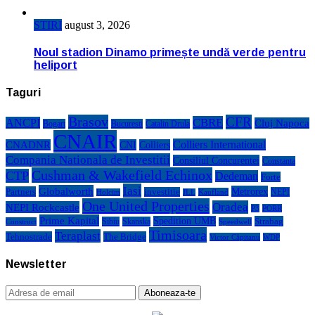
STIRI
august 3, 2026
Noul stadion Dinamo primește undă verde pentru
heliport
Taguri
Brasov
CFR
CBRE
ANCPI
Cluj Napoca
Bogart
Bucuresti
Catalin Drula
CNAIR
Colliers International
CNADNR
CNI
Colliers
Compania Nationala de Investitii
Consiliul Concurentei
Constanta
Cushman & Wakefield Echinox
CTP
Dedeman
Forte
Iasi
Globalworth
Metrorex
Partners
investitie
NEPI
Kaufland
Holcim
JLL
One United Properties
Oradea
NEPI Rockcastle
P3
PORR
Prime Kapital
Spedition UMB
Strabag
Sibiu
Skanska
Construct
Speedwell
Timisoara
Teraplast
Tehnostrade
The Bridge
Victor Căpitanu
WDP
Newsletter