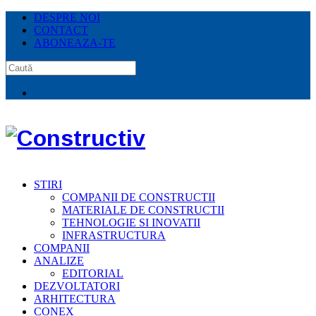
DESPRE NOI
CONTACT
ABONEAZA-TE
STIRI
COMPANII DE CONSTRUCTII
MATERIALE DE CONSTRUCTII
TEHNOLOGIE SI INOVATII
INFRASTRUCTURA
COMPANII
ANALIZE
EDITORIAL
DEZVOLTATORI
ARHITECTURA
CONEX