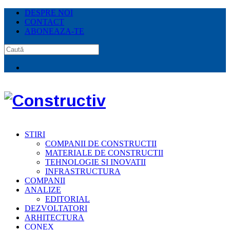
DESPRE NOI
CONTACT
ABONEAZA-TE
STIRI
COMPANII DE CONSTRUCTII
MATERIALE DE CONSTRUCTII
TEHNOLOGIE SI INOVATII
INFRASTRUCTURA
COMPANII
ANALIZE
EDITORIAL
DEZVOLTATORI
ARHITECTURA
CONEX