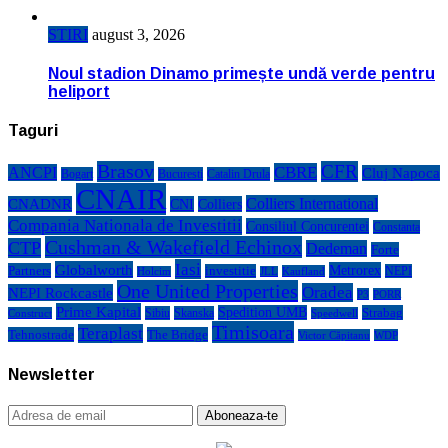
STIRI
august 3, 2026
Noul stadion Dinamo primește undă verde pentru
heliport
Taguri
Brasov
CFR
CBRE
ANCPI
Cluj Napoca
Bogart
Bucuresti
Catalin Drula
CNAIR
Colliers International
CNADNR
CNI
Colliers
Compania Nationala de Investitii
Consiliul Concurentei
Constanta
Cushman & Wakefield Echinox
CTP
Dedeman
Forte
Iasi
Globalworth
Metrorex
Partners
investitie
NEPI
Kaufland
Holcim
JLL
One United Properties
Oradea
NEPI Rockcastle
P3
PORR
Prime Kapital
Spedition UMB
Strabag
Sibiu
Skanska
Construct
Speedwell
Timisoara
Teraplast
Tehnostrade
The Bridge
Victor Căpitanu
WDP
Newsletter