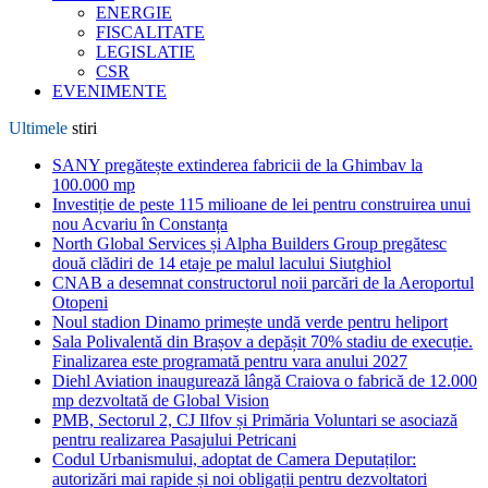
ENERGIE
FISCALITATE
LEGISLATIE
CSR
EVENIMENTE
Ultimele
stiri
SANY pregătește extinderea fabricii de la Ghimbav la
100.000 mp
Investiție de peste 115 milioane de lei pentru construirea unui
nou Acvariu în Constanța
North Global Services și Alpha Builders Group pregătesc
două clădiri de 14 etaje pe malul lacului Siutghiol
CNAB a desemnat constructorul noii parcări de la Aeroportul
Otopeni
Noul stadion Dinamo primește undă verde pentru heliport
Sala Polivalentă din Brașov a depășit 70% stadiu de execuție.
Finalizarea este programată pentru vara anului 2027
Diehl Aviation inaugurează lângă Craiova o fabrică de 12.000
mp dezvoltată de Global Vision
PMB, Sectorul 2, CJ Ilfov și Primăria Voluntari se asociază
pentru realizarea Pasajului Petricani
Codul Urbanismului, adoptat de Camera Deputaților:
autorizări mai rapide și noi obligații pentru dezvoltatori