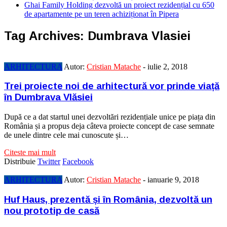
Ghai Family Holding dezvoltă un proiect rezidențial cu 650
de apartamente pe un teren achiziționat în Pipera
Tag Archives:
Dumbrava Vlasiei
ARHITECTURA
Autor:
Cristian Matache
-
iulie 2, 2018
Trei proiecte noi de arhitectură vor prinde viață
în Dumbrava Vlăsiei
După ce a dat startul unei dezvoltări rezidențiale unice pe piața din
România și a propus deja câteva proiecte concept de case semnate
de unele dintre cele mai cunoscute și…
Citeste mai mult
Distribuie
Twitter
Facebook
ARHITECTURA
Autor:
Cristian Matache
-
ianuarie 9, 2018
Huf Haus, prezentă și în România, dezvoltă un
nou prototip de casă