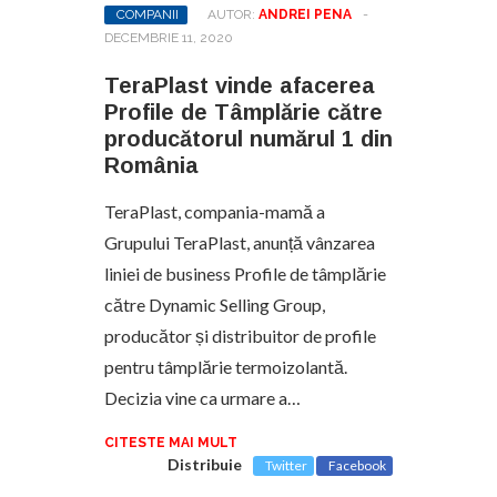
COMPANII
AUTOR:
ANDREI PENA
-
DECEMBRIE 11, 2020
TeraPlast vinde afacerea
Profile de Tâmplărie către
producătorul numărul 1 din
România
TeraPlast, compania-mamă a
Grupului TeraPlast, anunță vânzarea
liniei de business Profile de tâmplărie
către Dynamic Selling Group,
producător și distribuitor de profile
pentru tâmplărie termoizolantă.
Decizia vine ca urmare a…
CITESTE MAI MULT
Distribuie
Twitter
Facebook