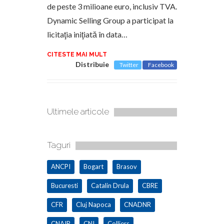
de peste 3 milioane euro, inclusiv TVA.
Dynamic Selling Group a participat la
licitaţia iniţiată în data…
CITESTE MAI MULT
Distribuie
Twitter
Facebook
Ultimele articole
Taguri
ANCPI
Bogart
Brasov
Bucuresti
Catalin Drula
CBRE
CFR
Cluj Napoca
CNADNR
CNAIR
CNI
Colliers