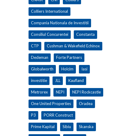
Colliers International
Compania Nationala de Investitii
Consiliul Concurentei
Constanta
CTP
Cushman & Wakefield Echinox
Dedeman
Forte Partners
Globalworth
Holcim
Iasi
investitie
JLL
Kaufland
Metrorex
NEPI
NEPI Rockcastle
One United Properties
Oradea
P3
PORR Construct
Prime Kapital
Sibiu
Skanska