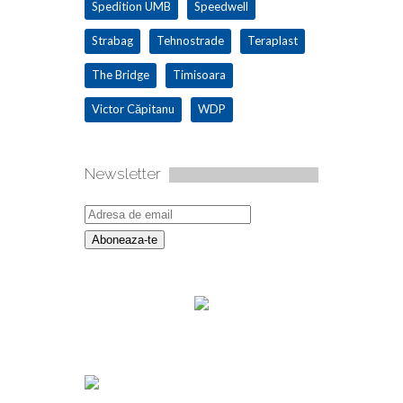
Spedition UMB
Speedwell
Strabag
Tehnostrade
Teraplast
The Bridge
Timisoara
Victor Căpitanu
WDP
Newsletter