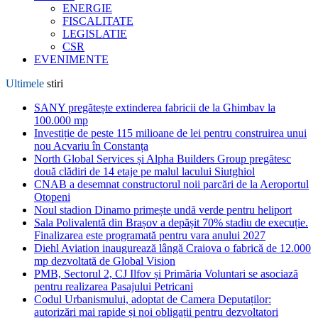
ENERGIE
FISCALITATE
LEGISLATIE
CSR
EVENIMENTE
Ultimele
stiri
SANY pregătește extinderea fabricii de la Ghimbav la
100.000 mp
Investiție de peste 115 milioane de lei pentru construirea unui
nou Acvariu în Constanța
North Global Services și Alpha Builders Group pregătesc
două clădiri de 14 etaje pe malul lacului Siutghiol
CNAB a desemnat constructorul noii parcări de la Aeroportul
Otopeni
Noul stadion Dinamo primește undă verde pentru heliport
Sala Polivalentă din Brașov a depășit 70% stadiu de execuție.
Finalizarea este programată pentru vara anului 2027
Diehl Aviation inaugurează lângă Craiova o fabrică de 12.000
mp dezvoltată de Global Vision
PMB, Sectorul 2, CJ Ilfov și Primăria Voluntari se asociază
pentru realizarea Pasajului Petricani
Codul Urbanismului, adoptat de Camera Deputaților:
autorizări mai rapide și noi obligații pentru dezvoltatori