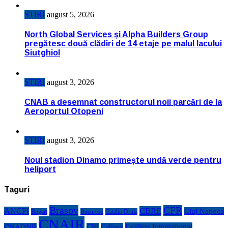
STIRI
august 5, 2026
North Global Services și Alpha Builders Group
pregătesc două clădiri de 14 etaje pe malul lacului
Siutghiol
STIRI
august 3, 2026
CNAB a desemnat constructorul noii parcări de la
Aeroportul Otopeni
STIRI
august 3, 2026
Noul stadion Dinamo primește undă verde pentru
heliport
Taguri
Brasov
CFR
CBRE
ANCPI
Cluj Napoca
Bogart
Bucuresti
Catalin Drula
CNAIR
Colliers International
CNADNR
CNI
Colliers