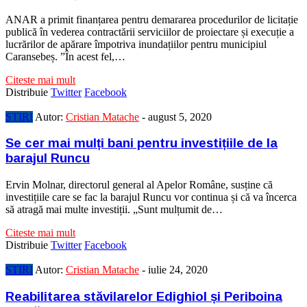
ANAR a primit finanțarea pentru demararea procedurilor de licitație
publică în vederea contractării serviciilor de proiectare și execuție a
lucrărilor de apărare împotriva inundațiilor pentru municipiul
Caransebeș. ”În acest fel,…
Citeste mai mult
Distribuie
Twitter
Facebook
STIRI
Autor:
Cristian Matache
-
august 5, 2020
Se cer mai mulți bani pentru investițiile de la
barajul Runcu
Ervin Molnar, directorul general al Apelor Române, susține că
investițiile care se fac la barajul Runcu vor continua și că va încerca
să atragă mai multe investiții. „Sunt mulțumit de…
Citeste mai mult
Distribuie
Twitter
Facebook
STIRI
Autor:
Cristian Matache
-
iulie 24, 2020
Reabilitarea stăvilarelor Edighiol și Periboina