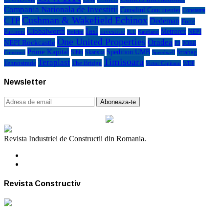
Compania Nationala de Investitii
Consiliul Concurentei
Constanta
Cushman & Wakefield Echinox
CTP
Dedeman
Forte
Iasi
Globalworth
Metrorex
Partners
investitie
NEPI
Kaufland
Holcim
JLL
One United Properties
Oradea
NEPI Rockcastle
P3
PORR
Prime Kapital
Spedition UMB
Strabag
Sibiu
Skanska
Construct
Speedwell
Timisoara
Teraplast
Tehnostrade
The Bridge
Victor Căpitanu
WDP
Newsletter
Revista Industriei de Constructii din Romania.
Revista Constructiv