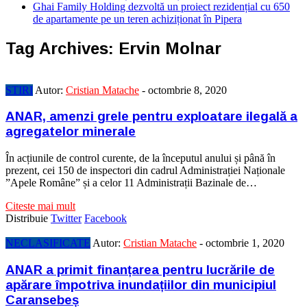
Ghai Family Holding dezvoltă un proiect rezidențial cu 650
de apartamente pe un teren achiziționat în Pipera
Tag Archives:
Ervin Molnar
STIRI
Autor:
Cristian Matache
-
octombrie 8, 2020
ANAR, amenzi grele pentru exploatare ilegală a
agregatelor minerale
În acțiunile de control curente, de la începutul anului și până în
prezent, cei 150 de inspectori din cadrul Administrației Naționale
”Apele Române” și a celor 11 Administrații Bazinale de…
Citeste mai mult
Distribuie
Twitter
Facebook
NECLASIFICATE
Autor:
Cristian Matache
-
octombrie 1, 2020
ANAR a primit finanțarea pentru lucrările de
apărare împotriva inundațiilor din municipiul
Caransebeș