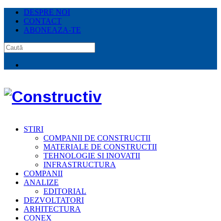
DESPRE NOI
CONTACT
ABONEAZA-TE
STIRI
COMPANII DE CONSTRUCTII
MATERIALE DE CONSTRUCTII
TEHNOLOGIE SI INOVATII
INFRASTRUCTURA
COMPANII
ANALIZE
EDITORIAL
DEZVOLTATORI
ARHITECTURA
CONEX