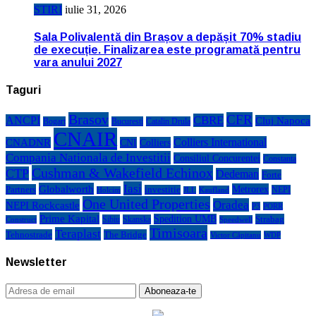
STIRI
iulie 31, 2026
Sala Polivalentă din Brașov a depășit 70% stadiu
de execuție. Finalizarea este programată pentru
vara anului 2027
Taguri
Brasov
CFR
CBRE
ANCPI
Cluj Napoca
Bogart
Bucuresti
Catalin Drula
CNAIR
Colliers International
CNADNR
CNI
Colliers
Compania Nationala de Investitii
Consiliul Concurentei
Constanta
Cushman & Wakefield Echinox
CTP
Dedeman
Forte
Iasi
Globalworth
Metrorex
Partners
investitie
NEPI
Kaufland
Holcim
JLL
One United Properties
Oradea
NEPI Rockcastle
P3
PORR
Prime Kapital
Spedition UMB
Strabag
Sibiu
Skanska
Construct
Speedwell
Timisoara
Teraplast
Tehnostrade
The Bridge
Victor Căpitanu
WDP
Newsletter