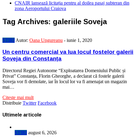
CNAIR lansează licitația pentru al doilea pasaj subteran din
zona Aeroportului Craiova
Tag Archives:
galeriile Soveja
STIRI
Autor:
Oana Ungureanu
-
iunie 1, 2020
Un centru comercial va lua locul fostelor galerii
Soveja din Constanța
Directorul Regiei Autonome “Exploatarea Domeniului Public și
Privat” Constanța, Florin Gheorghe, a declarat că fostele galerii
Soveja vor fi demolate, iar în locul lor va fi amenajat un magazin
mai…
Citeste mai mult
Distribuie
Twitter
Facebook
Ultimele articole
STIRI
august 6, 2026