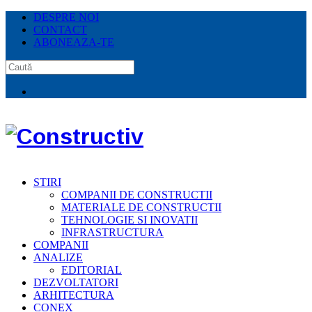
DESPRE NOI
CONTACT
ABONEAZA-TE
STIRI
COMPANII DE CONSTRUCTII
MATERIALE DE CONSTRUCTII
TEHNOLOGIE SI INOVATII
INFRASTRUCTURA
COMPANII
ANALIZE
EDITORIAL
DEZVOLTATORI
ARHITECTURA
CONEX