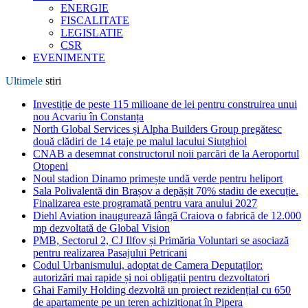
ENERGIE
FISCALITATE
LEGISLATIE
CSR
EVENIMENTE
Ultimele
stiri
Investiție de peste 115 milioane de lei pentru construirea unui
nou Acvariu în Constanța
North Global Services și Alpha Builders Group pregătesc
două clădiri de 14 etaje pe malul lacului Siutghiol
CNAB a desemnat constructorul noii parcări de la Aeroportul
Otopeni
Noul stadion Dinamo primește undă verde pentru heliport
Sala Polivalentă din Brașov a depășit 70% stadiu de execuție.
Finalizarea este programată pentru vara anului 2027
Diehl Aviation inaugurează lângă Craiova o fabrică de 12.000
mp dezvoltată de Global Vision
PMB, Sectorul 2, CJ Ilfov și Primăria Voluntari se asociază
pentru realizarea Pasajului Petricani
Codul Urbanismului, adoptat de Camera Deputaților:
autorizări mai rapide și noi obligații pentru dezvoltatori
Ghai Family Holding dezvoltă un proiect rezidențial cu 650
de apartamente pe un teren achiziționat în Pipera