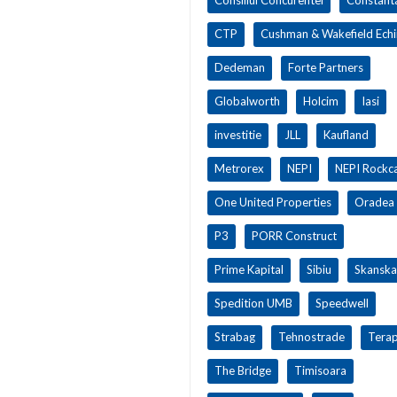
CTP
Cushman & Wakefield Ech
Dedeman
Forte Partners
Globalworth
Holcim
Iasi
investitie
JLL
Kaufland
Metrorex
NEPI
NEPI Rockca
One United Properties
Oradea
P3
PORR Construct
Prime Kapital
Sibiu
Skanska
Spedition UMB
Speedwell
Strabag
Tehnostrade
Terap
The Bridge
Timisoara