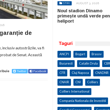
STIRI
AUGUST 3, 2026
STIRI
AUGUST 3, 2026
ul stadion Dinamo
Noul stadion Dinamo
imește undă verde pentru
primește undă verde pen
iport
heliport
2016
 garanție de
Taguri
 inclusiv autostrăzile, va fi
ANCPI
Bogart
Brasov
v aprobat de Senat. Această
Bucuresti
Catalin Drula
CBR
ribuie
Twitter
Facebook
CFR
Cluj Napoca
CNADNR
CNAIR
CNI
Colliers
Colliers International
Compania Nationala de Investitii
Consiliul Concurentei
Constant