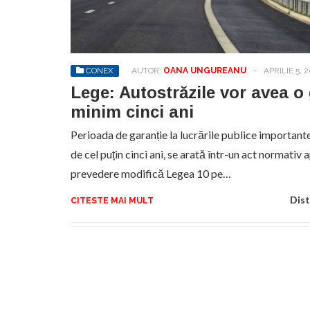
No
pr
hel
CONEX
AUTOR:
OANA UNGUREANU
-
APRILIE 5, 
Lege: Autostrăzile vor avea o
minim cinci ani
Perioada de garanție la lucrările publice importante,
de cel puțin cinci ani, se arată într-un act normati
prevedere modifică Legea 10 pe…
Dist
CITESTE MAI MULT