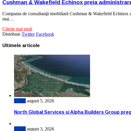
Cushman & Wakefield Echinox preia administrarea
Compania de consultanţă imobiliară Cushman & Wakefield Echinox a fos
mai…
Citeste mai mult
Distribuie
Twitter
Facebook
Ultimele articole
STIRI
august 5, 2026
North Global Services și Alpha Builders Group pregă
STIRI
august 3, 2026