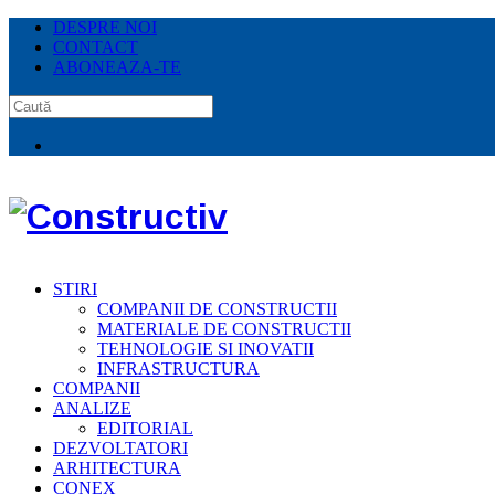
DESPRE NOI
CONTACT
ABONEAZA-TE
STIRI
COMPANII DE CONSTRUCTII
MATERIALE DE CONSTRUCTII
TEHNOLOGIE SI INOVATII
INFRASTRUCTURA
COMPANII
ANALIZE
EDITORIAL
DEZVOLTATORI
ARHITECTURA
CONEX