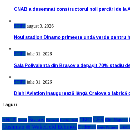
CNAB a desemnat constructorul noii parcări de la 
STIRI
august 3, 2026
Noul stadion Dinamo primește undă verde pentru h
STIRI
iulie 31, 2026
Sala Polivalentă din Brașov a depășit 70% stadiu d
STIRI
iulie 31, 2026
Diehl Aviation inaugurează lângă Craiova o fabrică 
Taguri
Brasov
CFR
CBRE
ANCPI
Cluj Napoca
Bogart
Bucuresti
Catalin Drula
Cushman & Wakefield Echinox
Dedeman
Globa
Forte Partners