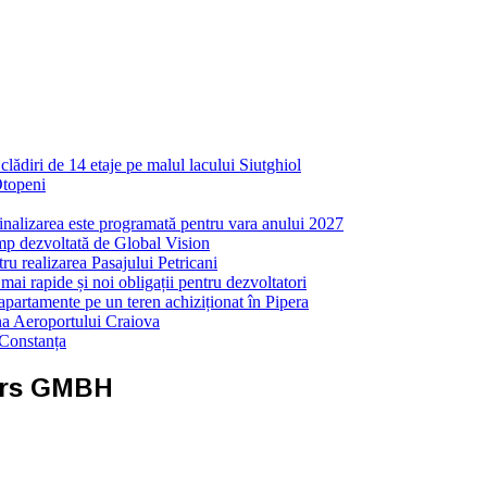
ădiri de 14 etaje pe malul lacului Siutghiol
Otopeni
inalizarea este programată pentru vara anului 2027
mp dezvoltată de Global Vision
ru realizarea Pasajului Petricani
ai rapide și noi obligații pentru dezvoltatori
partamente pe un teren achiziționat în Pipera
ona Aeroportului Craiova
 Constanța
ers GMBH