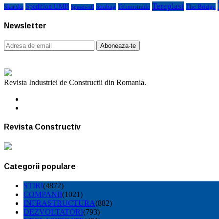
Teraplast
Spedition UMB
Strabag
Tehnostrade
The Bridge
Skanska
Speedwell
Newsletter
Revista Industriei de Constructii din Romania.
Revista Constructiv
Categorii populare
STIRI
(4872)
COMPANII
(1021)
INFRASTRUCTURA
(882)
DEZVOLTATORI
(793)