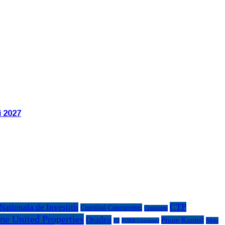
i 2027
CTP
ationala de Investitii
Consiliul Concurentei
Constanta
ne United Properties
Oradea
Prime Kapital
Sibiu
P3
PORR Construct