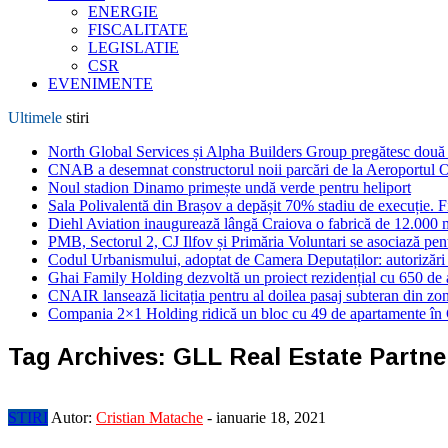
ENERGIE
FISCALITATE
LEGISLATIE
CSR
EVENIMENTE
Ultimele
stiri
North Global Services și Alpha Builders Group pregătesc două cl
CNAB a desemnat constructorul noii parcări de la Aeroportul 
Noul stadion Dinamo primește undă verde pentru heliport
Sala Polivalentă din Brașov a depășit 70% stadiu de execuție. F
Diehl Aviation inaugurează lângă Craiova o fabrică de 12.000 
PMB, Sectorul 2, CJ Ilfov și Primăria Voluntari se asociază pent
Codul Urbanismului, adoptat de Camera Deputaților: autorizări m
Ghai Family Holding dezvoltă un proiect rezidențial cu 650 de a
CNAIR lansează licitația pentru al doilea pasaj subteran din z
Compania 2×1 Holding ridică un bloc cu 49 de apartamente în
Tag Archives:
GLL Real Estate Partn
STIRI
Autor:
Cristian Matache
-
ianuarie 18, 2021