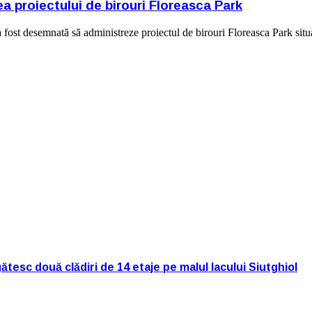
 proiectului de birouri Floreasca Park
t desemnată să administreze proiectul de birouri Floreasca Park situa
tesc două clădiri de 14 etaje pe malul lacului Siutghiol