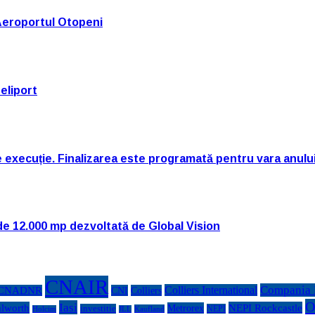
Aeroportul Otopeni
eliport
e execuție. Finalizarea este programată pentru vara anulu
de 12.000 mp dezvoltată de Global Vision
CNAIR
Compania N
Colliers International
CNADNR
CNI
Colliers
O
Iasi
lworth
NEPI Rockcastle
Metrorex
investitie
NEPI
Kaufland
Holcim
JLL