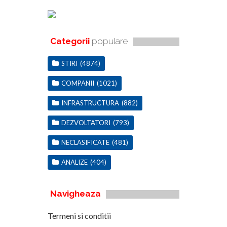
Categorii
populare
STIRI
(4874)
COMPANII
(1021)
INFRASTRUCTURA
(882)
DEZVOLTATORI
(793)
NECLASIFICATE
(481)
ANALIZE
(404)
Navigheaza
Termeni si conditii