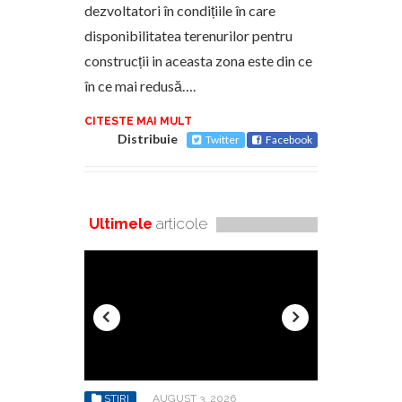
dezvoltatori în condițiile în care
disponibilitatea terenurilor pentru
construcții in aceasta zona este din ce
în ce mai redusă….
CITESTE MAI MULT
Distribuie
Twitter
Facebook
Ultimele
articole
6
STIRI
AUGUST 3, 2026
STIRI
AU