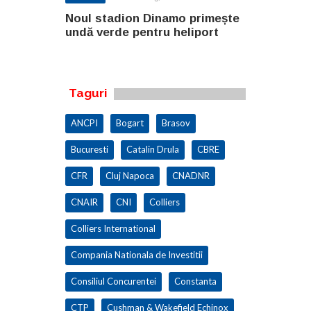
o primește
Noul stadion Dinamo primește
SANY pregă
eliport
undă verde pentru heliport
fabricii de
100.000 mp
Taguri
ANCPI
Bogart
Brasov
Bucuresti
Catalin Drula
CBRE
CFR
Cluj Napoca
CNADNR
CNAIR
CNI
Colliers
Colliers International
Compania Nationala de Investitii
Consiliul Concurentei
Constanta
CTP
Cushman & Wakefield Echinox