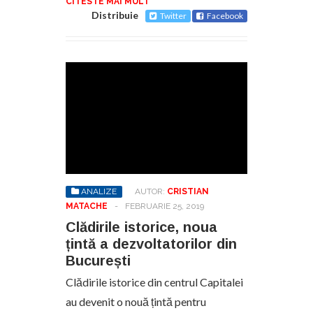
CITESTE MAI MULT
Distribuie
Twitter
Facebook
ANALIZE
AUTOR:
CRISTIAN
MATACHE
-
FEBRUARIE 25, 2019
Clădirile istorice, noua
țintă a dezvoltatorilor din
București
Clădirile istorice din centrul Capitalei
au devenit o nouă țintă pentru