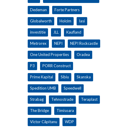
Dedeman
Forte Partners
Globalworth
Holcim
Iasi
investitie
JLL
Kaufland
Metrorex
NEPI
NEPI Rockcastle
One United Properties
Oradea
P3
PORR Construct
Prime Kapital
Sibiu
Skanska
Spedition UMB
Speedwell
Strabag
Tehnostrade
Teraplast
The Bridge
Timisoara
Victor Căpitanu
WDP