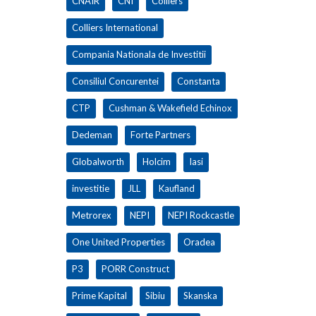
CNAIR
CNI
Colliers
Colliers International
Compania Nationala de Investitii
Consiliul Concurentei
Constanta
CTP
Cushman & Wakefield Echinox
Dedeman
Forte Partners
Globalworth
Holcim
Iasi
investitie
JLL
Kaufland
Metrorex
NEPI
NEPI Rockcastle
One United Properties
Oradea
P3
PORR Construct
Prime Kapital
Sibiu
Skanska