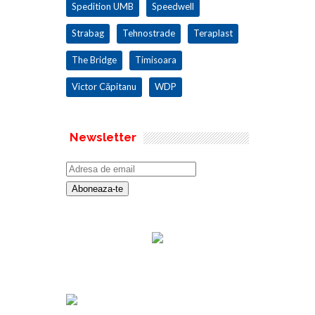
Spedition UMB
Speedwell
Strabag
Tehnostrade
Teraplast
The Bridge
Timisoara
Victor Căpitanu
WDP
Newsletter