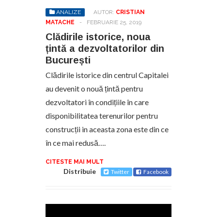
ANALIZE
AUTOR:
CRISTIAN
MATACHE
-
FEBRUARIE 25, 2019
Clădirile istorice, noua
țintă a dezvoltatorilor din
București
Clădirile istorice din centrul Capitalei
au devenit o nouă țintă pentru
dezvoltatori în condițiile în care
disponibilitatea terenurilor pentru
construcții in aceasta zona este din ce
în ce mai redusă….
CITESTE MAI MULT
Distribuie
Twitter
Facebook