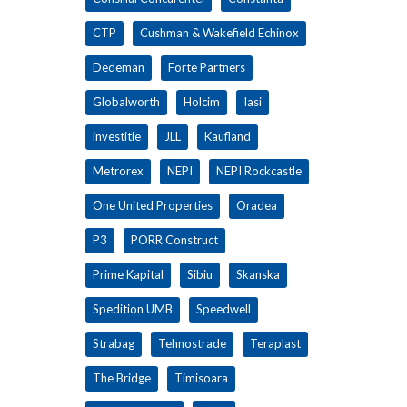
CTP
Cushman & Wakefield Echinox
Dedeman
Forte Partners
Globalworth
Holcim
Iasi
investitie
JLL
Kaufland
Metrorex
NEPI
NEPI Rockcastle
One United Properties
Oradea
P3
PORR Construct
Prime Kapital
Sibiu
Skanska
Spedition UMB
Speedwell
Strabag
Tehnostrade
Teraplast
The Bridge
Timisoara