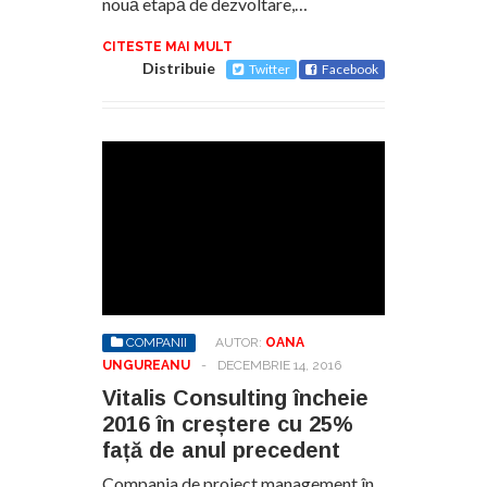
nouă etapă de dezvoltare,…
CITESTE MAI MULT
Distribuie
Twitter
Facebook
COMPANII
AUTOR:
OANA
UNGUREANU
-
DECEMBRIE 14, 2016
Vitalis Consulting încheie
2016 în creștere cu 25%
față de anul precedent
Compania de project management în