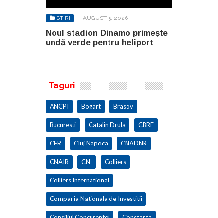
6
STIRI
AUGUST 3, 2026
STIRI
AU
o primește
Noul stadion Dinamo primește
SANY pregă
eliport
undă verde pentru heliport
fabricii de
100.000 mp
Taguri
ANCPI
Bogart
Brasov
Bucuresti
Catalin Drula
CBRE
CFR
Cluj Napoca
CNADNR
CNAIR
CNI
Colliers
Colliers International
Compania Nationala de Investitii
Consiliul Concurentei
Constanta