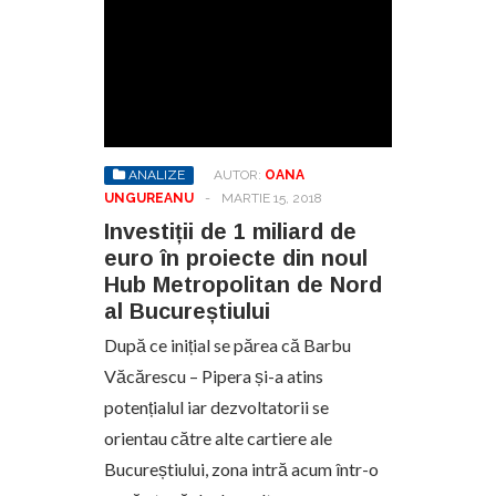
ANALIZE
AUTOR:
OANA
UNGUREANU
-
MARTIE 15, 2018
Investiții de 1 miliard de
euro în proiecte din noul
Hub Metropolitan de Nord
al Bucureștiului
După ce inițial se părea că Barbu
Văcărescu – Pipera și-a atins
potențialul iar dezvoltatorii se
orientau către alte cartiere ale
Bucureștiului, zona intră acum într-o