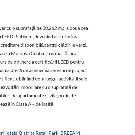
wer cu o suprafață de 58.262 mp, a doua cea
cu LEED Platinum, devenind astfel prima
creditare disponibilăpentru clădirile verzi.
izare a Moldova Center, în urma cărora
rs de obținere a certificării LEED pentru
ania oferă de asemenea servicii de project
ficat, obținând de-a lungul activității sale
ezvoltări imobiliare cu o suprafață de
bluri de apartamente și vile, proiecte
rează în Clasa A – de înaltă
orHotels
,
Bistrita Retail Park
,
BREEAM