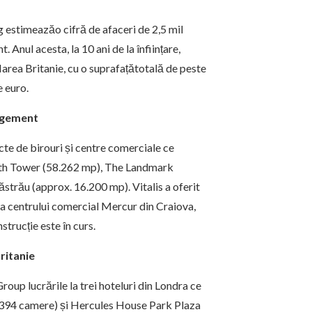
 estimeazăo cifră de afaceri de 2,5 mil
 Anul acesta, la 10 ani de la înființare,
area Britanie, cu o suprafațătotală de peste
 euro.
nagement
ecte de birouri și centre comerciale ce
rth Tower (58.262 mp), The Landmark
trău (approx. 16.200 mp). Vitalis a oferit
ia centrului comercial Mercur din Craiova,
nstrucție este în curs.
ritanie
roup lucrările la trei hoteluri din Londra ce
(394 camere) și Hercules House Park Plaza