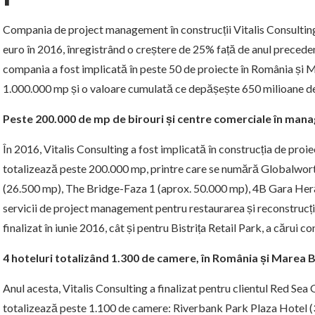
Compania de project management în construcții Vitalis Consulting
euro în 2016, înregistrând o creștere de 25% față de anul precedent.
compania a fost implicată în peste 50 de proiecte în România și M
1.000.000 mp și o valoare cumulată ce depășește 650 milioane de
Peste 200.000 de mp de birouri și centre comerciale în ma
În 2016, Vitalis Consulting a fost implicată în construcția de proi
totalizează peste 200.000 mp, printre care se numără Globalwo
(26.500 mp), The Bridge-Faza 1 (aprox. 50.000 mp), 4B Gara Herăs
servicii de project management pentru restaurarea și reconstrucț
finalizat în iunie 2016, cât și pentru Bistrița Retail Park, a cărui co
4 hoteluri totalizând 1.300 de camere, în România și Marea B
Anul acesta, Vitalis Consulting a finalizat pentru clientul Red Sea G
totalizează peste 1.100 de camere: Riverbank Park Plaza Hotel 