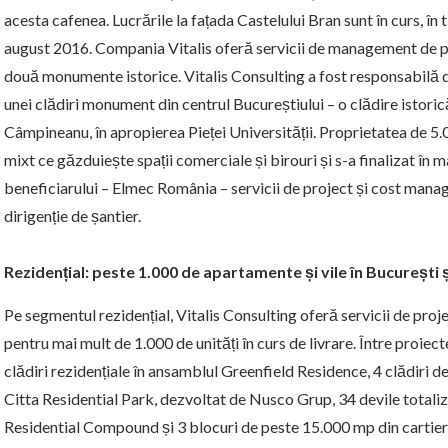
acesta cafenea. Lucrările la fațada Castelului Bran sunt în curs, în 
august 2016. Compania Vitalis oferă servicii de management de pro
două monumente istorice. Vitalis Consulting a fost responsabilă 
unei clădiri monument din centrul Bucureștiului – o clădire istoric
Câmpineanu, în apropierea Pieței Universității. Proprietatea de 5
mixt ce găzduiește spații comerciale și birouri și s-a finalizat în m
beneficiarului – Elmec România – servicii de project și cost mana
dirigenție de șantier.
Rezidențial: peste 1.000 de apartamente și vile în București ș
Pe segmentul rezidențial, Vitalis Consulting oferă servicii de pr
pentru mai mult de 1.000 de unități în curs de livrare. Între proi
clădiri rezidențiale în ansamblul Greenfield Residence, 4 clădiri 
Citta Residential Park, dezvoltat de Nusco Grup, 34 devile total
Residential Compound și 3 blocuri de peste 15.000 mp din cartie