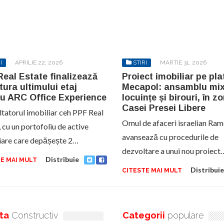
I
APRILIE 22, 2026
STIRI
MARTIE 31, 2026
eal Estate finalizează
Proiect imobiliar pe pl
tura ultimului etaj
Mecapol: ansamblu mix
ru ARC Office Experience
locuințe și birouri, în z
Casei Presei Libere
tatorul imobiliar ceh PPF Real
Omul de afaceri israelian Ra
 cu un portofoliu de active
avansează cu procedurile de
iare care depășește 2…
dezvoltare a unui nou proiect
Distribuie
E MAI MULT
Distribuie
CITESTE MAI MULT
ta
Constructiv
Categorii
populare