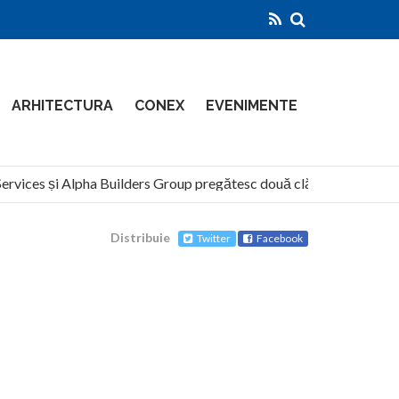
ARHITECTURA
CONEX
EVENIMENTE
ces și Alpha Builders Group pregătesc două clădiri de 14 etaje pe 
Distribuie
Twitter
Facebook