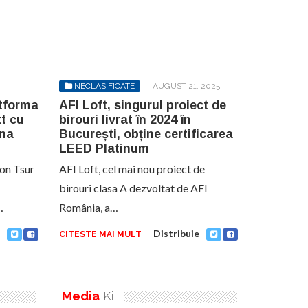
NECLASIFICATE
AUGUST 21, 2025
atforma
AFI Loft, singurul proiect de
t cu
birouri livrat în 2024 în
ona
București, obține certificarea
LEED Platinum
mon Tsur
AFI Loft, cel mai nou proiect de
birouri clasa A dezvoltat de AFI
…
România, a…
Distribuie
CITESTE MAI MULT
Media
Kit