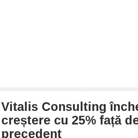
Vitalis Consulting înch
creștere cu 25% față d
precedent