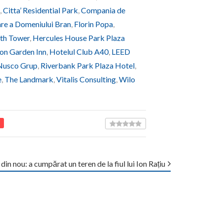
,
Citta’ Residential Park
,
Compania de
re a Domeniului Bran
,
Florin Popa
,
th Tower
,
Hercules House Park Plaza
ton Garden Inn
,
Hotelul Club A40
,
LEED
Nusco Grup
,
Riverbank Park Plaza Hotel
,
e
,
The Landmark
,
Vitalis Consulting
,
Wilo
in nou: a cumpărat un teren de la fiul lui Ion Rațiu