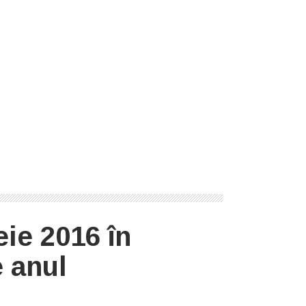
eie 2016 în
e anul