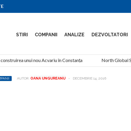
TE
STIRI
COMPANII
ANALIZE
DEZVOLTATORI
onstruirea unui nou Acvariu în Constanța
North Global Servi
PANII
AUTOR:
OANA UNGUREANU
-
DECEMBRIE 14, 2016