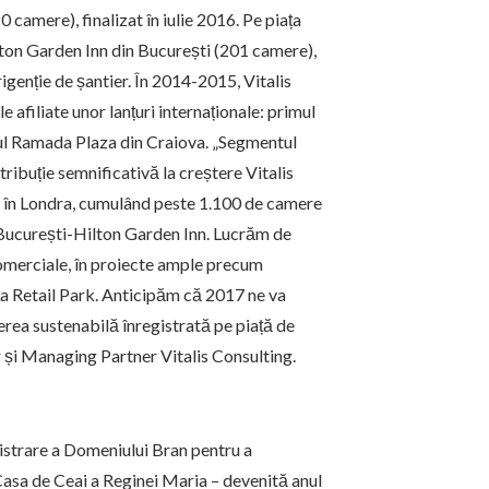
 camere), finalizat în iulie 2016. Pe piața
ilton Garden Inn din București (201 camere),
igenție de șantier. În 2014-2015, Vitalis
e afiliate unor lanțuri internaționale: primul
lul Ramada Plaza din Craiova. „Segmentul
ntribuție semnificativă la creștere Vitalis
um în Londra, cumulând peste 1.100 de camere
n București-Hilton Garden Inn. Lucrăm de
comerciale, în proiecte ample precum
a Retail Park. Anticipăm că 2017 ne va
ererea sustenabilă înregistrată pe piață de
 și Managing Partner Vitalis Consulting.
strare a Domeniului Bran pentru a
 Casa de Ceai a Reginei Maria – devenită anul