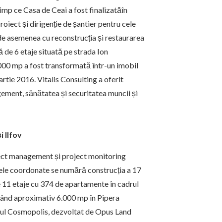
timp ce Casa de Ceai a fost finalizatăîn
iect și dirigenție de șantier pentru cele
de asemenea cu reconstrucția și restaurarea
ă de 6 etaje situată pe strada Ion
.000 mp a fost transformată într-un imobil
artie 2016. Vitalis Consulting a oferit
gement, sănătatea și securitatea muncii și
i Ilfov
oject management și project monitoring
ectele coordonate se numără construcția a 17
de 11 etaje cu 374 de apartamente în cadrul
izând aproximativ 6.000 mp în Pipera
rul Cosmopolis, dezvoltat de Opus Land