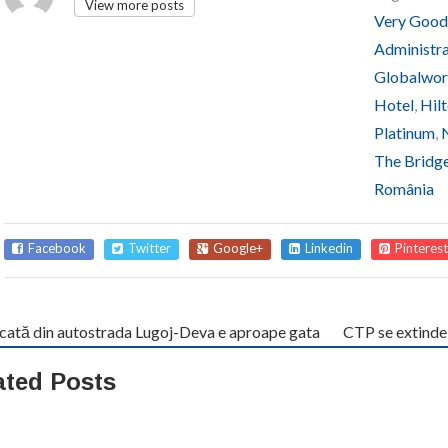
View more posts
Very Good
Administra
Globalwor
Hotel
,
Hil
Platinum
,
The Bridg
România
Facebook
Twitter
Google+
Linkedin
Pinterest
cată din autostrada Lugoj-Deva e aproape gata
CTP se extinde d
ated Posts