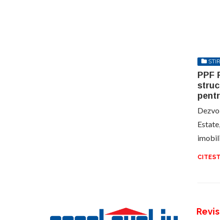
STIR
PPF R
struc
pent
Dezvol
Estate,
imobil
CITEST
Revis