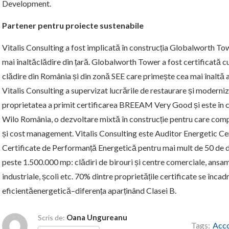
Development.
Partener pentru proiecte sustenabile
Vitalis Consulting a fost implicată în construcția Globalworth To
mai înaltăclădire din țară. Globalworth Tower a fost certificată 
clădire din România și din zonă SEE care primește cea mai înaltă a
Vitalis Consulting a supervizat lucrările de restaurare și modern
proprietatea a primit certificarea BREEAM Very Good și este în cu
Wilo România, o dezvoltare mixtă în construcție pentru care comp
și cost management. Vitalis Consulting este Auditor Energetic Certi
Certificate de Performanță Energetică pentru mai mult de 50 de d
peste 1.500.000 mp: clădiri de birouri și centre comerciale, ansam
industriale, școli etc. 70% dintre proprietățile certificate se încad
eficientăenergetică–diferența aparținând Clasei B.
Oana Ungureanu
Scris de:
Tags:
Acc