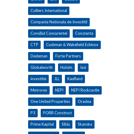
Colliers International
Compania Nationala de Investitii
Consiliul Concurentei
Constanta
CTP
Cushman & Wakefield Echinox
Dedeman
Forte Partners
Globalworth
Holcim
Iasi
investitie
JLL
Kaufland
Metrorex
NEPI
NEPI Rockcastle
One United Properties
Oradea
P3
PORR Construct
Prime Kapital
Sibiu
Skanska