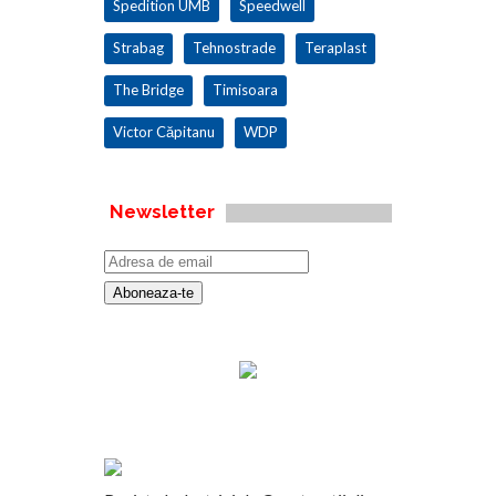
Spedition UMB
Speedwell
Strabag
Tehnostrade
Teraplast
The Bridge
Timisoara
Victor Căpitanu
WDP
Newsletter