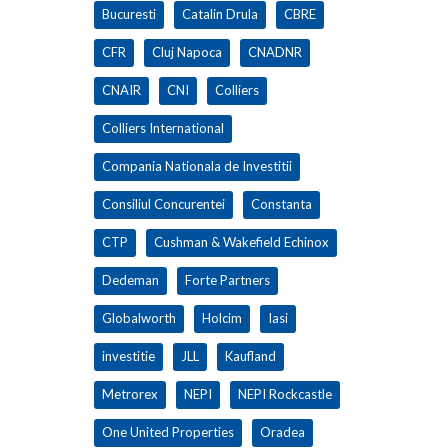
Bucuresti
Catalin Drula
CBRE
CFR
Cluj Napoca
CNADNR
CNAIR
CNI
Colliers
Colliers International
Compania Nationala de Investitii
Consiliul Concurentei
Constanta
CTP
Cushman & Wakefield Echinox
Dedeman
Forte Partners
Globalworth
Holcim
Iasi
investitie
JLL
Kaufland
Metrorex
NEPI
NEPI Rockcastle
One United Properties
Oradea