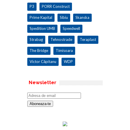
P3
PORR Construct
Prime Kapital
Sibiu
Skanska
Spedition UMB
Speedwell
Strabag
Tehnostrade
Teraplast
The Bridge
Timisoara
Victor Căpitanu
WDP
Newsletter