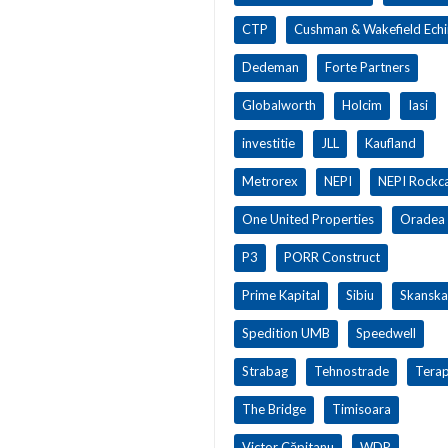
CTP
Cushman & Wakefield Ech
Dedeman
Forte Partners
Globalworth
Holcim
Iasi
investitie
JLL
Kaufland
Metrorex
NEPI
NEPI Rockca
One United Properties
Oradea
P3
PORR Construct
Prime Kapital
Sibiu
Skanska
Spedition UMB
Speedwell
Strabag
Tehnostrade
Terap
The Bridge
Timisoara
Victor Căpitanu
WDP