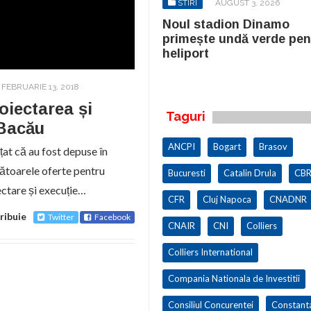
STIRI
AUGUST 3, 2026
STIRI
AUGUST 3, 2026
ul stadion Dinamo
Noul stadion Dinamo
imește undă verde pentru
primește undă verde pen
iport
heliport
FEBRUARIE 13, 2018
oiectarea și
Taguri
 Bacău
ANCPI
Bogart
Brasov
t că au fost depuse în
mătoarele oferte pentru
Bucuresti
Catalin Drula
CBR
ectare și execuție…
CFR
Cluj Napoca
CNADNR
ribuie
Twitter
Facebook
CNAIR
CNI
Colliers
Colliers International
Compania Nationala de Investitii
Consiliul Concurentei
Constant