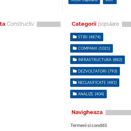
ta
Constructiv
Categorii
populare
STIRI
(4874)
COMPANII
(1021)
INFRASTRUCTURA
(882)
DEZVOLTATORI
(793)
NECLASIFICATE
(481)
ANALIZE
(404)
Navigheaza
Termeni si conditii