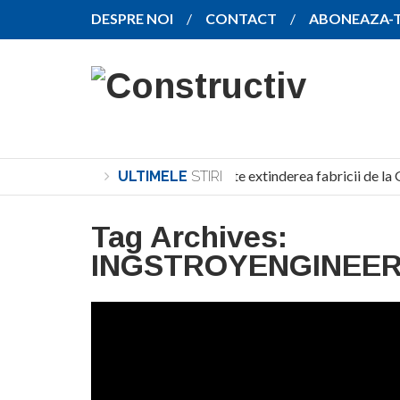
DESPRE NOI
CONTACT
ABONEAZA-
SANY pregătește extinderea fabricii de la 
ULTIMELE
STIRI
Tag Archives:
INGSTROYENGINEER