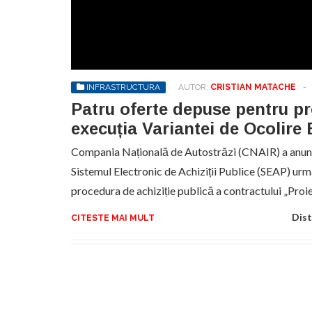
No
pr
hel
INFRASTRUCTURA
AUTOR:
CRISTIAN MATACHE
-
Patru oferte depuse pentru pr
execuția Variantei de Ocolire
Compania Națională de Autostrăzi (CNAIR) a anunța
Sistemul Electronic de Achiziții Publice (SEAP) ur
procedura de achiziție publică a contractului „Proi
Dist
CITESTE MAI MULT