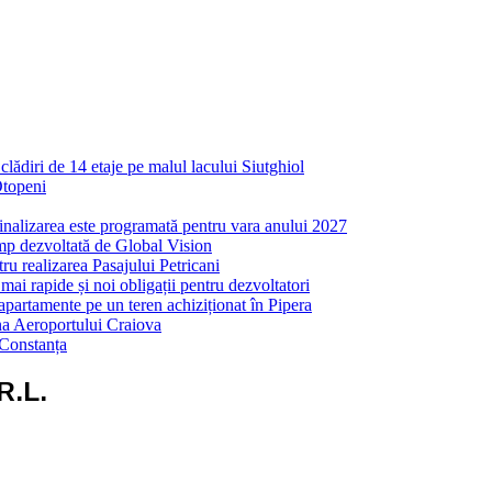
ădiri de 14 etaje pe malul lacului Siutghiol
Otopeni
inalizarea este programată pentru vara anului 2027
mp dezvoltată de Global Vision
ru realizarea Pasajului Petricani
ai rapide și noi obligații pentru dezvoltatori
partamente pe un teren achiziționat în Pipera
ona Aeroportului Craiova
 Constanța
R.L.