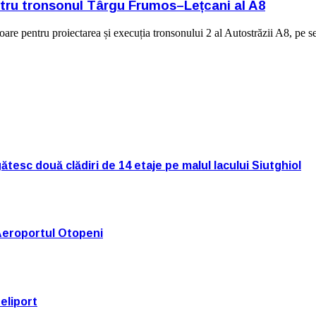
tru tronsonul Târgu Frumos–Lețcani al A8
toare pentru proiectarea și execuția tronsonului 2 al Autostrăzii A8, 
tesc două clădiri de 14 etaje pe malul lacului Siutghiol
Aeroportul Otopeni
eliport