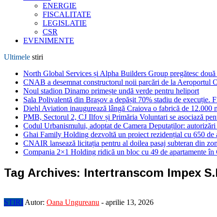
ENERGIE
FISCALITATE
LEGISLATIE
CSR
EVENIMENTE
Ultimele
stiri
North Global Services și Alpha Builders Group pregătesc două cl
CNAB a desemnat constructorul noii parcări de la Aeroportul 
Noul stadion Dinamo primește undă verde pentru heliport
Sala Polivalentă din Brașov a depășit 70% stadiu de execuție. F
Diehl Aviation inaugurează lângă Craiova o fabrică de 12.000 
PMB, Sectorul 2, CJ Ilfov și Primăria Voluntari se asociază pent
Codul Urbanismului, adoptat de Camera Deputaților: autorizări m
Ghai Family Holding dezvoltă un proiect rezidențial cu 650 de a
CNAIR lansează licitația pentru al doilea pasaj subteran din z
Compania 2×1 Holding ridică un bloc cu 49 de apartamente în
Tag Archives:
Intertranscom Impex S.
STIRI
Autor:
Oana Ungureanu
-
aprilie 13, 2026