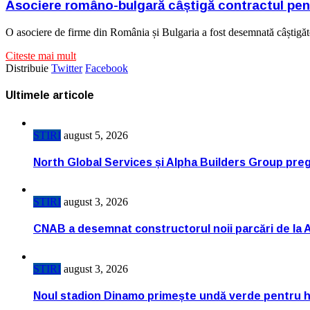
Asociere româno-bulgară câștigă contractul pen
O asociere de firme din România și Bulgaria a fost desemnată câștigă
Citeste mai mult
Distribuie
Twitter
Facebook
Ultimele articole
STIRI
august 5, 2026
North Global Services și Alpha Builders Group pregă
STIRI
august 3, 2026
CNAB a desemnat constructorul noii parcări de la 
STIRI
august 3, 2026
Noul stadion Dinamo primește undă verde pentru h