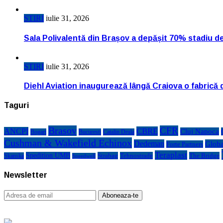
STIRI
iulie 31, 2026
Sala Polivalentă din Brașov a depășit 70% stadiu d
STIRI
iulie 31, 2026
Diehl Aviation inaugurează lângă Craiova o fabrică 
Taguri
Brasov
CFR
CBRE
ANCPI
Cluj Napoca
Bogart
Bucuresti
Catalin Drula
Cushman & Wakefield Echinox
Dedeman
Globa
Forte Partners
Teraplast
Spedition UMB
Strabag
Tehnostrade
The Bridge
Skanska
Speedwell
Newsletter