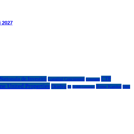
i 2027
CTP
ationala de Investitii
Consiliul Concurentei
Constanta
ne United Properties
Oradea
Prime Kapital
Sibiu
P3
PORR Construct