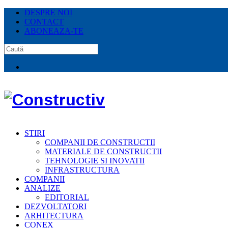
DESPRE NOI
CONTACT
ABONEAZA-TE
STIRI
COMPANII DE CONSTRUCTII
MATERIALE DE CONSTRUCTII
TEHNOLOGIE SI INOVATII
INFRASTRUCTURA
COMPANII
ANALIZE
EDITORIAL
DEZVOLTATORI
ARHITECTURA
CONEX