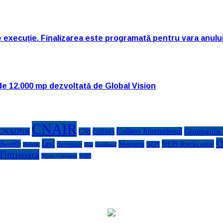
e execuție. Finalizarea este programată pentru vara anulu
de 12.000 mp dezvoltată de Global Vision
CNAIR
Compania N
Colliers International
CNADNR
CNI
Colliers
O
Iasi
lworth
NEPI Rockcastle
Metrorex
investitie
NEPI
Kaufland
Holcim
JLL
Timisoara
Victor Căpitanu
WDP