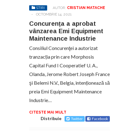
STIRI
AUTOR:
CRISTIAN MATACHE
-
OCTOMBRIE 14, 2021
Concurența a aprobat
vânzarea Emi Equipment
Maintenance Industrie
Consiliul Concurenţei a autorizat
tranzacția prin care Morphosis
Capital Fund I Cooperatief U. A.,
Olanda, Jerome Robert Joseph France
şi Belemi N.V., Belgia, intenționează să
preia Emi Equipment Maintenance
Industrie…
CITESTE MAI MULT
Distribuie
Twitter
Facebook