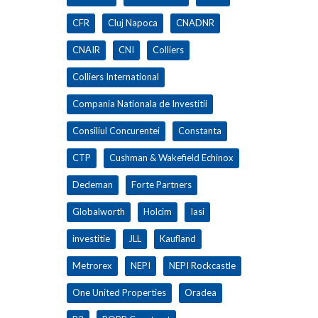
CFR
Cluj Napoca
CNADNR
CNAIR
CNI
Colliers
Colliers International
Compania Nationala de Investitii
Consiliul Concurentei
Constanta
CTP
Cushman & Wakefield Echinox
Dedeman
Forte Partners
Globalworth
Holcim
Iasi
investitie
JLL
Kaufland
Metrorex
NEPI
NEPI Rockcastle
One United Properties
Oradea