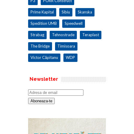
P3
PORR Construct
Prime Kapital
Sibiu
Skanska
Spedition UMB
Speedwell
Strabag
Tehnostrade
Teraplast
The Bridge
Timisoara
Victor Căpitanu
WDP
Newsletter