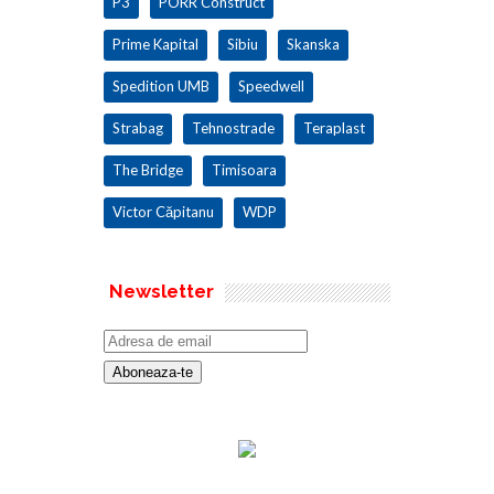
P3
PORR Construct
Prime Kapital
Sibiu
Skanska
Spedition UMB
Speedwell
Strabag
Tehnostrade
Teraplast
The Bridge
Timisoara
Victor Căpitanu
WDP
Newsletter