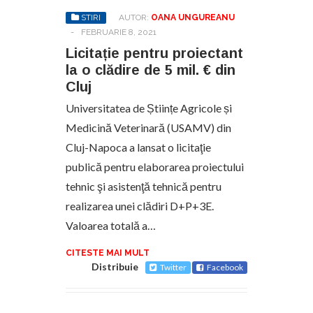
STIRI
AUTOR:
OANA UNGUREANU
-
FEBRUARIE 8, 2021
Licitație pentru proiectant
la o clădire de 5 mil. € din
Cluj
Universitatea de Științe Agricole și
Medicină Veterinară (USAMV) din
Cluj-Napoca a lansat o licitaţie
publică pentru elaborarea proiectului
tehnic şi asistenţă tehnică pentru
realizarea unei clădiri D+P+3E.
Valoarea totală a…
CITESTE MAI MULT
Distribuie
Twitter
Facebook