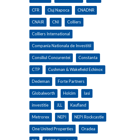
CFR
Cluj Napoca
CNADNR
CNAIR
CNI
Colliers
Colliers International
Compania Nationala de Investitii
Consiliul Concurentei
Constanta
CTP
Cushman & Wakefield Echinox
Dedeman
Forte Partners
Globalworth
Holcim
Iasi
investitie
JLL
Kaufland
Metrorex
NEPI
NEPI Rockcastle
One United Properties
Oradea