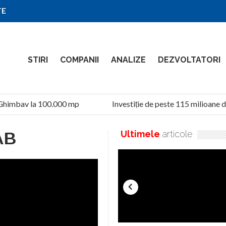
TE
STIRI
COMPANII
ANALIZE
DEZVOLTATORI
Ghimbav la 100.000 mp
Investiție de peste 115 milioane de
AB
Ultimele
articole