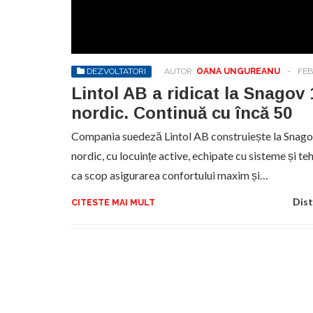
No
pr
hel
DEZVOLTATORI
AUTOR:
OANA UNGUREANU
-
FEB
Lintol AB a ridicat la Snagov 1
nordic. Continuă cu încă 50
Compania suedeză Lintol AB construiește la Snagov u
nordic, cu locuințe active, echipate cu sisteme și t
ca scop asigurarea confortului maxim și…
Dist
CITESTE MAI MULT