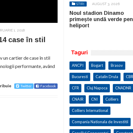
STIRI
AUGUST 3, 2026
STIRI
AUGUST 3, 2026
ul stadion Dinamo
Noul stadion Dinamo
imește undă verde pentru
primește undă verde pen
iport
heliport
RUARIE 1, 2018
4 case în stil
Taguri
n cartier de case în stil
ANCPI
Bogart
Brasov
ehnologii performante, având
Bucuresti
Catalin Drula
CBR
ribuie
Twitter
Facebook
CFR
Cluj Napoca
CNADNR
CNAIR
CNI
Colliers
Colliers International
Compania Nationala de Investitii
Consiliul Concurentei
Constant