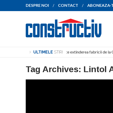
DESPRE NOI
CONTACT
ABONEAZA-
SANY pregătește extinderea fabricii de la 
ULTIMELE
STIRI
Tag Archives:
Lintol 