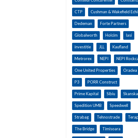
CTP
Cushman & Wakefield Ech
Dedeman
Forte Partners
Globalworth
Holcim
Iasi
investitie
JLL
Kaufland
Metrorex
NEPI
NEPI Rockca
One United Properties
Oradea
P3
PORR Construct
Prime Kapital
Sibiu
Skanska
Spedition UMB
Speedwell
Strabag
Tehnostrade
Terap
The Bridge
Timisoara