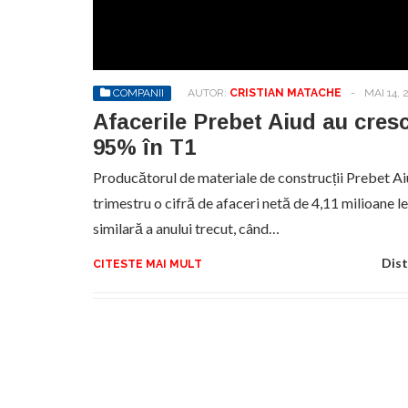
Sa
de
exe
COMPANII
AUTOR:
CRISTIAN MATACHE
-
MAI 14, 
pr
an
Afacerile Prebet Aiud au cres
95% în T1
Producătorul de materiale de construcții Prebet Aiu
trimestru o cifră de afaceri netă de 4,11 milioane 
similară a anului trecut, când…
Dist
CITESTE MAI MULT