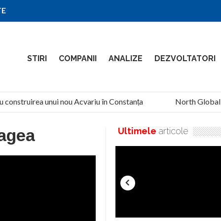
TE
STIRI
COMPANII
ANALIZE
DEZVOLTATORI
u construirea unui nou Acvariu în Constanța
North Global Se
Hagea
Ultimele
articole