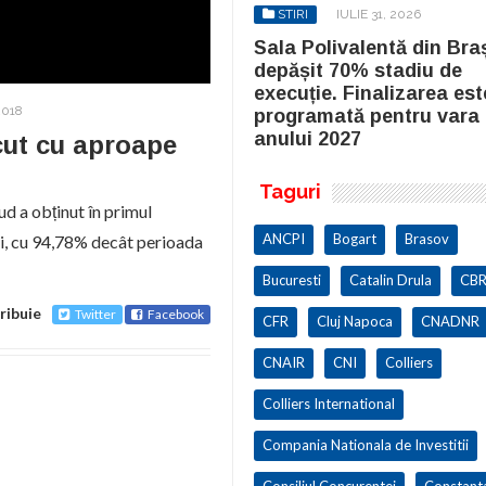
STIRI
IULIE 31, 2026
STIRI
IULIE 31, 2026
la Polivalentă din Brașov a
Sala Polivalentă din Bra
pășit 70% stadiu de
depășit 70% stadiu de
cuție. Finalizarea este
execuție. Finalizarea est
2018
ogramată pentru vara
programată pentru vara
ului 2027
anului 2027
cut cu aproape
Taguri
d a obținut în primul
ANCPI
Bogart
Brasov
lei, cu 94,78% decât perioada
Bucuresti
Catalin Drula
CBR
ribuie
Twitter
Facebook
CFR
Cluj Napoca
CNADNR
CNAIR
CNI
Colliers
Colliers International
Compania Nationala de Investitii
Consiliul Concurentei
Constant