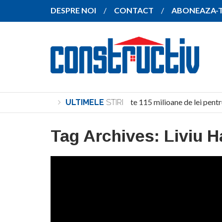
DESPRE NOI
CONTACT
ABONEAZA-
Investiție de peste 115 milioane de lei pentr
ULTIMELE
STIRI
Tag Archives:
Liviu 