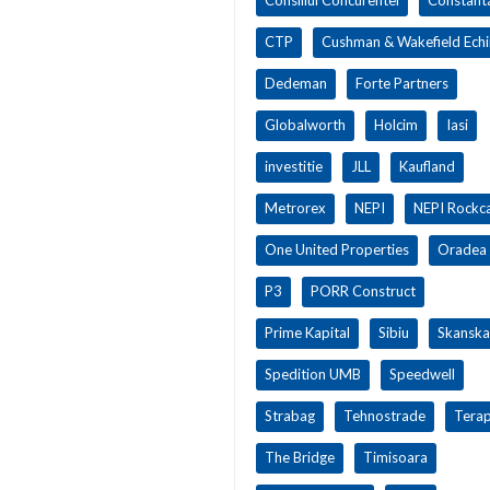
CTP
Cushman & Wakefield Ech
Dedeman
Forte Partners
Globalworth
Holcim
Iasi
investitie
JLL
Kaufland
Metrorex
NEPI
NEPI Rockca
One United Properties
Oradea
P3
PORR Construct
Prime Kapital
Sibiu
Skanska
Spedition UMB
Speedwell
Strabag
Tehnostrade
Terap
The Bridge
Timisoara