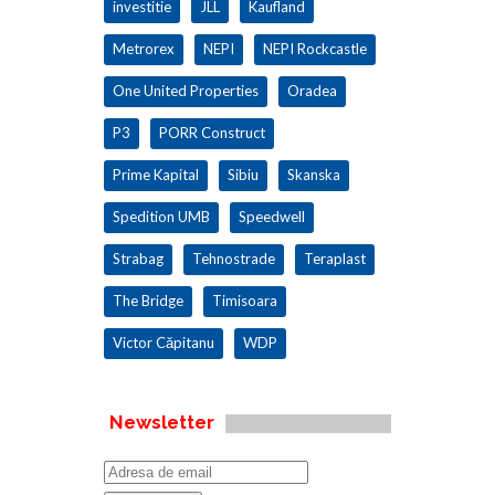
investitie
JLL
Kaufland
Metrorex
NEPI
NEPI Rockcastle
One United Properties
Oradea
P3
PORR Construct
Prime Kapital
Sibiu
Skanska
Spedition UMB
Speedwell
Strabag
Tehnostrade
Teraplast
The Bridge
Timisoara
Victor Căpitanu
WDP
Newsletter