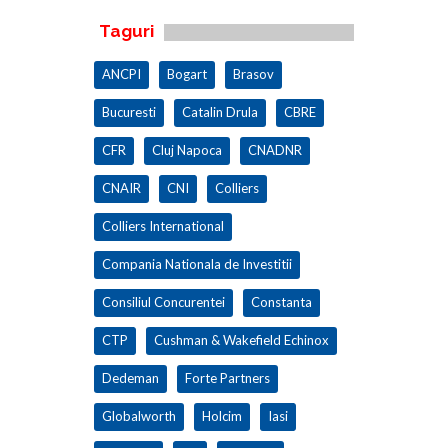
Taguri
ANCPI
Bogart
Brasov
Bucuresti
Catalin Drula
CBRE
CFR
Cluj Napoca
CNADNR
CNAIR
CNI
Colliers
Colliers International
Compania Nationala de Investitii
Consiliul Concurentei
Constanta
CTP
Cushman & Wakefield Echinox
Dedeman
Forte Partners
Globalworth
Holcim
Iasi