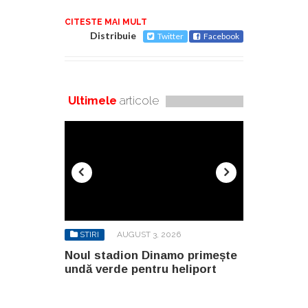
CITESTE MAI MULT
Distribuie
Twitter
Facebook
Ultimele
articole
6
STIRI
AUGUST 3, 2026
STIRI
AU
o primește
Noul stadion Dinamo primește
SANY pregă
eliport
undă verde pentru heliport
fabricii de
100.000 mp