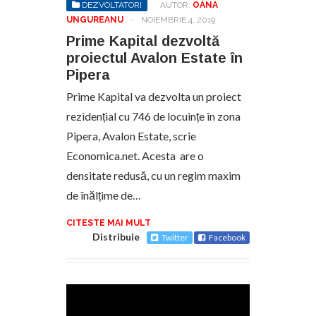
DEZVOLTATORI
AUTOR:
OANA
UNGUREANU
-
NOIEMBRIE 4, 2019
Prime Kapital dezvoltă
proiectul Avalon Estate în
Pipera
Prime Kapital va dezvolta un proiect
rezidențial cu 746 de locuințe în zona
Pipera, Avalon Estate, scrie
Economica.net. Acesta are o
densitate redusă, cu un regim maxim
de înălțime de…
CITESTE MAI MULT
Distribuie
Twitter
Facebook