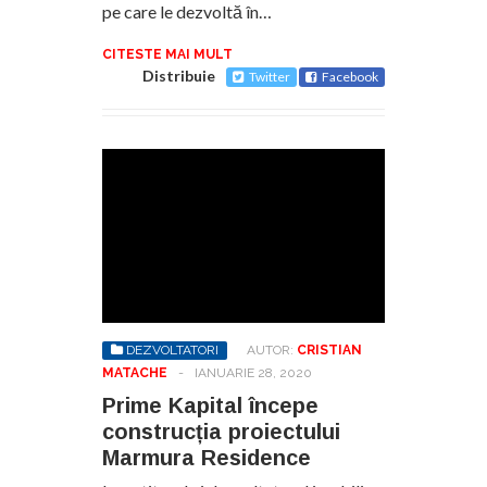
pe care le dezvoltă în…
CITESTE MAI MULT
Distribuie
Twitter
Facebook
DEZVOLTATORI
AUTOR:
CRISTIAN
MATACHE
-
IANUARIE 28, 2020
Prime Kapital începe
construcția proiectului
Marmura Residence