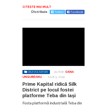
CITESTE MAI MULT
Distribuie
Twitter
Facebook
DEZVOLTATORI
AUTOR:
OANA
UNGUREANU
-
IULIE 5, 2019
Prime Kapital ridică Silk
District pe locul fostei
platforme Teba din Iași
Fosta platformă industrială Teba din