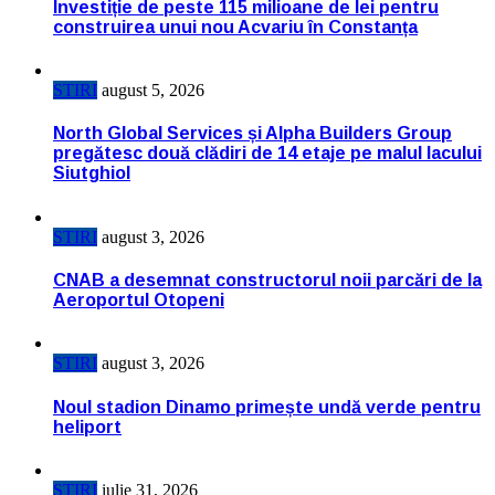
Investiție de peste 115 milioane de lei pentru
construirea unui nou Acvariu în Constanța
STIRI
august 5, 2026
North Global Services și Alpha Builders Group
pregătesc două clădiri de 14 etaje pe malul lacului
Siutghiol
STIRI
august 3, 2026
CNAB a desemnat constructorul noii parcări de la
Aeroportul Otopeni
STIRI
august 3, 2026
Noul stadion Dinamo primește undă verde pentru
heliport
STIRI
iulie 31, 2026