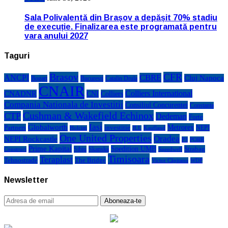
Sala Polivalentă din Brașov a depășit 70% stadiu
de execuție. Finalizarea este programată pentru
vara anului 2027
Taguri
Brasov
CFR
CBRE
ANCPI
Cluj Napoca
Bogart
Bucuresti
Catalin Drula
CNAIR
Colliers International
CNADNR
CNI
Colliers
Compania Nationala de Investitii
Consiliul Concurentei
Constanta
Cushman & Wakefield Echinox
CTP
Dedeman
Forte
Iasi
Globalworth
Metrorex
Partners
investitie
NEPI
Kaufland
Holcim
JLL
One United Properties
Oradea
NEPI Rockcastle
P3
PORR
Prime Kapital
Spedition UMB
Strabag
Sibiu
Skanska
Construct
Speedwell
Timisoara
Teraplast
Tehnostrade
The Bridge
Victor Căpitanu
WDP
Newsletter