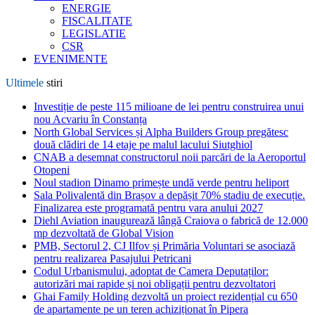
ENERGIE
FISCALITATE
LEGISLATIE
CSR
EVENIMENTE
Ultimele
stiri
Investiție de peste 115 milioane de lei pentru construirea unui
nou Acvariu în Constanța
North Global Services și Alpha Builders Group pregătesc
două clădiri de 14 etaje pe malul lacului Siutghiol
CNAB a desemnat constructorul noii parcări de la Aeroportul
Otopeni
Noul stadion Dinamo primește undă verde pentru heliport
Sala Polivalentă din Brașov a depășit 70% stadiu de execuție.
Finalizarea este programată pentru vara anului 2027
Diehl Aviation inaugurează lângă Craiova o fabrică de 12.000
mp dezvoltată de Global Vision
PMB, Sectorul 2, CJ Ilfov și Primăria Voluntari se asociază
pentru realizarea Pasajului Petricani
Codul Urbanismului, adoptat de Camera Deputaților:
autorizări mai rapide și noi obligații pentru dezvoltatori
Ghai Family Holding dezvoltă un proiect rezidențial cu 650
de apartamente pe un teren achiziționat în Pipera