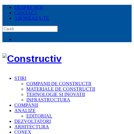
DESPRE NOI
CONTACT
ABONEAZA-TE
STIRI
COMPANII DE CONSTRUCTII
MATERIALE DE CONSTRUCTII
TEHNOLOGIE SI INOVATII
INFRASTRUCTURA
COMPANII
ANALIZE
EDITORIAL
DEZVOLTATORI
ARHITECTURA
CONEX