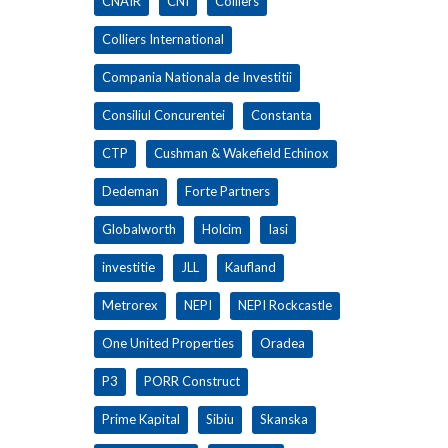
CNAIR
CNI
Colliers
Colliers International
Compania Nationala de Investitii
Consiliul Concurentei
Constanta
CTP
Cushman & Wakefield Echinox
Dedeman
Forte Partners
Globalworth
Holcim
Iasi
investitie
JLL
Kaufland
Metrorex
NEPI
NEPI Rockcastle
One United Properties
Oradea
P3
PORR Construct
Prime Kapital
Sibiu
Skanska