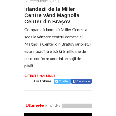
-
OCTOMBRIE 11, 2017
Irlandezii de la Miller
Centre vând Magnolia
Center din Brașov
Compania irlandeză Miller Centre a
scos la vânzare centrul comercial
Magnolia Center din Brașov iar prețul
este situat între 5,5 și 6 milioane de
euro, conform unor informații de
piață…
CITESTE MAI MULT
Distribuie
Twitter
Facebook
Ultimele
articole