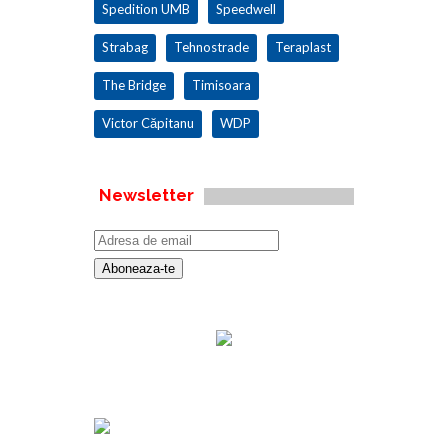
Spedition UMB
Speedwell
Strabag
Tehnostrade
Teraplast
The Bridge
Timisoara
Victor Căpitanu
WDP
Newsletter