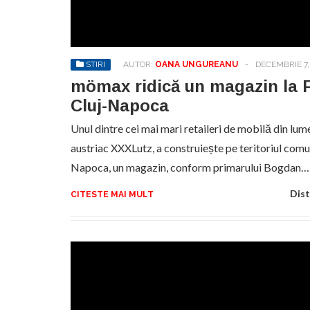
No
pr
hel
STIRI
AUTOR:
OANA UNGUREANU
-
DECEMBRIE 7,
mömax ridică un magazin la F
Cluj-Napoca
Unul dintre cei mai mari retaileri de mobilă din lu
austriac XXXLutz, a construiește pe teritoriul comun
Napoca, un magazin, conform primarului Bogdan…
Dist
CITESTE MAI MULT