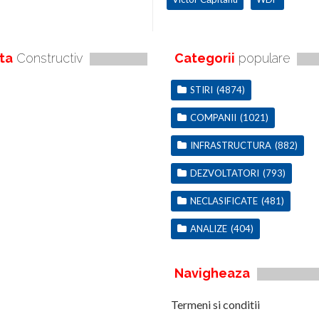
ta
Constructiv
Categorii
populare
STIRI
(4874)
COMPANII
(1021)
INFRASTRUCTURA
(882)
DEZVOLTATORI
(793)
NECLASIFICATE
(481)
ANALIZE
(404)
Navigheaza
Termeni si conditii