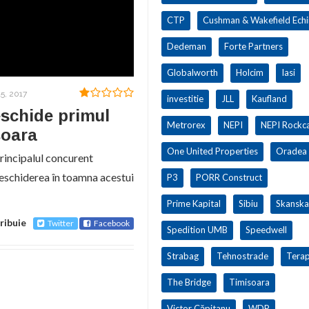
CTP
Cushman & Wakefield Ech
Dedeman
Forte Partners
Globalworth
Holcim
Iasi
5, 2017
investitie
JLL
Kaufland
eschide primul
Metrorex
NEPI
NEPI Rockca
șoara
One United Properties
Oradea
rincipalul concurent
 deschiderea în toamna acestui
P3
PORR Construct
Prime Kapital
Sibiu
Skanska
ribuie
Twitter
Facebook
Spedition UMB
Speedwell
Strabag
Tehnostrade
Terap
The Bridge
Timisoara
Victor Căpitanu
WDP