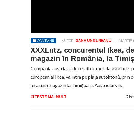
COMPANII
AUTOR:
OANA UNGUREANU
-
MARTIE 1
XXXLutz, concurentul Ikea, d
magazin în România, la Timi
Compania austriacă de retail de mobilă XXXLutz, p
european al Ikea, va intra pe piaţa autohtonă, prin
an a unui magazin la Timișoara. Austriecii vin…
Dist
CITESTE MAI MULT