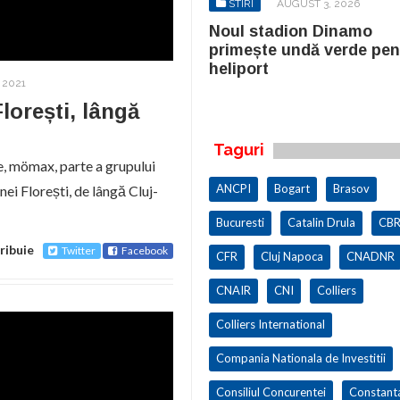
STIRI
AUGUST 3, 2026
STIRI
AUGUST 3, 2026
ul stadion Dinamo
Noul stadion Dinamo
imește undă verde pentru
primește undă verde pen
iport
heliport
 2021
lorești, lângă
Taguri
me, mömax, parte a grupului
ANCPI
Bogart
Brasov
ei Florești, de lângă Cluj-
Bucuresti
Catalin Drula
CBR
ribuie
Twitter
Facebook
CFR
Cluj Napoca
CNADNR
CNAIR
CNI
Colliers
Colliers International
Compania Nationala de Investitii
Consiliul Concurentei
Constant