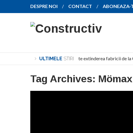
DESPRE NOI
CONTACT
ABONEAZA-
SANY pregătește extinderea fabricii de la 
ULTIMELE
STIRI
Tag Archives:
Mömax