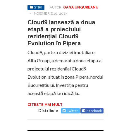
STIRI
AUTOR:
OANA UNGUREANU
-
NOIEMBRIE 10, 2025
Cloud9 lansează a doua
etapă a proiectului
rezidențial Cloud9
Evolution în Pipera
Cloud9, parte a diviziei imobiliare
Alfa Group, a demarat a doua etapă a
proiectului rezidențial Cloud9
Evolution, situat în zona Pipera, nordul
Bucureștiului. Investiția pentru
această etapă se ridică la…
CITESTE MAI MULT
Distribuie
Twitter
Facebook