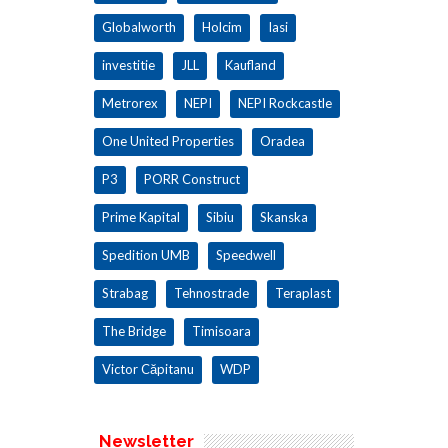
Globalworth
Holcim
Iasi
investitie
JLL
Kaufland
Metrorex
NEPI
NEPI Rockcastle
One United Properties
Oradea
P3
PORR Construct
Prime Kapital
Sibiu
Skanska
Spedition UMB
Speedwell
Strabag
Tehnostrade
Teraplast
The Bridge
Timisoara
Victor Căpitanu
WDP
Newsletter