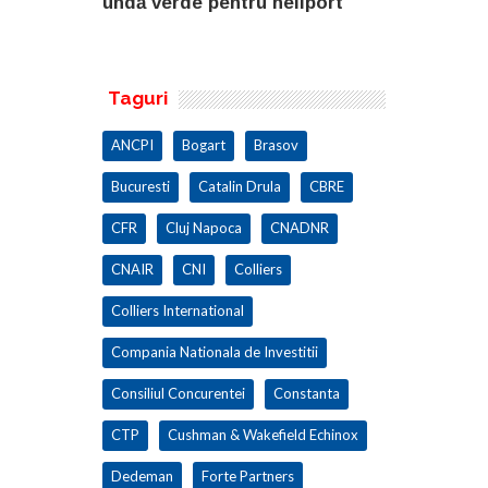
eliport
undă verde pentru heliport
fabricii de
100.000 mp
Taguri
ANCPI
Bogart
Brasov
Bucuresti
Catalin Drula
CBRE
CFR
Cluj Napoca
CNADNR
CNAIR
CNI
Colliers
Colliers International
Compania Nationala de Investitii
Consiliul Concurentei
Constanta
CTP
Cushman & Wakefield Echinox
Dedeman
Forte Partners