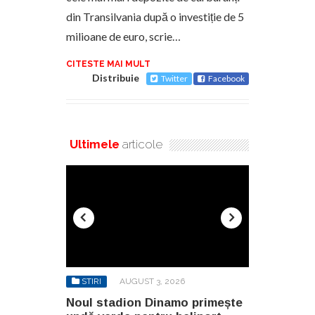
din Transilvania după o investiție de 5
milioane de euro, scrie…
CITESTE MAI MULT
Distribuie
Twitter
Facebook
Ultimele
articole
6
STIRI
AUGUST 3, 2026
STIRI
AU
o primește
Noul stadion Dinamo primește
SANY pregă