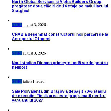
North Global Services și Alpha Builders Group
pregătesc două clădiri de 14 etaje pe malul lacului
Siutghiol
STIRI
august 3, 2026
CNAB a desemnat constructorul noii parcări de la
Aeroportul Otopeni
STIRI
august 3, 2026
Noul stadion Dinamo primește undă verde pentru
heliport
STIRI
iulie 31, 2026
Sala Polivalentă din Brașov a depășit 70% stadiu
de execuție. Finalizarea este programată pentru
vara anului 2027