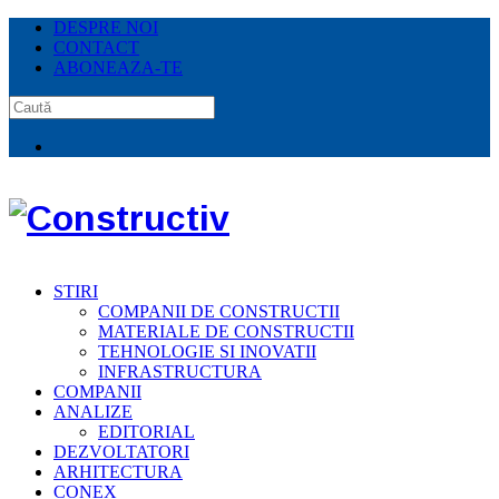
DESPRE NOI
CONTACT
ABONEAZA-TE
STIRI
COMPANII DE CONSTRUCTII
MATERIALE DE CONSTRUCTII
TEHNOLOGIE SI INOVATII
INFRASTRUCTURA
COMPANII
ANALIZE
EDITORIAL
DEZVOLTATORI
ARHITECTURA
CONEX