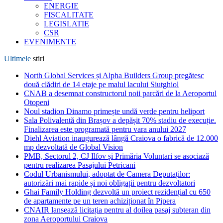
ENERGIE
FISCALITATE
LEGISLATIE
CSR
EVENIMENTE
Ultimele
stiri
North Global Services și Alpha Builders Group pregătesc
două clădiri de 14 etaje pe malul lacului Siutghiol
CNAB a desemnat constructorul noii parcări de la Aeroportul
Otopeni
Noul stadion Dinamo primește undă verde pentru heliport
Sala Polivalentă din Brașov a depășit 70% stadiu de execuție.
Finalizarea este programată pentru vara anului 2027
Diehl Aviation inaugurează lângă Craiova o fabrică de 12.000
mp dezvoltată de Global Vision
PMB, Sectorul 2, CJ Ilfov și Primăria Voluntari se asociază
pentru realizarea Pasajului Petricani
Codul Urbanismului, adoptat de Camera Deputaților:
autorizări mai rapide și noi obligații pentru dezvoltatori
Ghai Family Holding dezvoltă un proiect rezidențial cu 650
de apartamente pe un teren achiziționat în Pipera
CNAIR lansează licitația pentru al doilea pasaj subteran din
zona Aeroportului Craiova