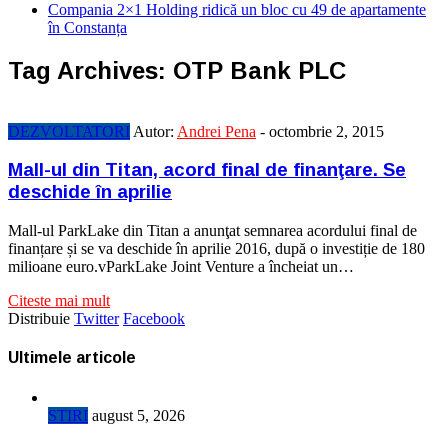
Compania 2×1 Holding ridică un bloc cu 49 de apartamente
în Constanța
Tag Archives:
OTP Bank PLC
DEZVOLTATORI
Autor:
Andrei Pena
-
octombrie 2, 2015
Mall-ul din Titan, acord final de finanţare. Se
deschide în aprilie
Mall-ul ParkLake din Titan a anunţat semnarea acordului final de
finanțare și se va deschide în aprilie 2016, după o investiție de 180
milioane euro.vParkLake Joint Venture a încheiat un…
Citeste mai mult
Distribuie
Twitter
Facebook
Ultimele articole
STIRI
august 5, 2026