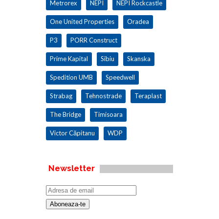
Metrorex
NEPI
NEPI Rockcastle
One United Properties
Oradea
P3
PORR Construct
Prime Kapital
Sibiu
Skanska
Spedition UMB
Speedwell
Strabag
Tehnostrade
Teraplast
The Bridge
Timisoara
Victor Căpitanu
WDP
Newsletter