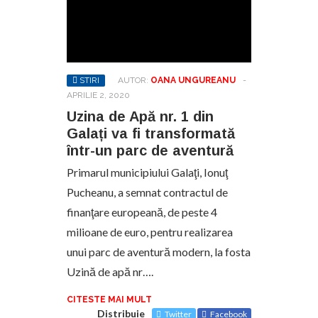
STIRI
AUTOR:
OANA UNGUREANU
-
APRILIE 2, 2020
Uzina de Apă nr. 1 din
Galați va fi transformată
într-un parc de aventură
Primarul municipiului Galaţi, Ionuţ
Pucheanu, a semnat contractul de
finanţare europeană, de peste 4
milioane de euro, pentru realizarea
unui parc de aventură modern, la fosta
Uzină de apă nr….
CITESTE MAI MULT
Distribuie
Twitter
Facebook