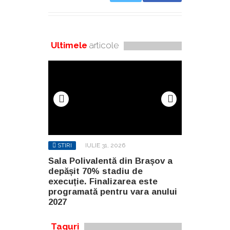
Ultimele
articole
STIRI
IULIE 31, 2026
STIRI
AUG
n Brașov a
Sala Polivalentă din Brașov a
Investiție 
 de
depășit 70% stadiu de
milioane de
a este
execuție. Finalizarea este
construirea
ara anului
programată pentru vara anului
Constanța
2027
Taguri