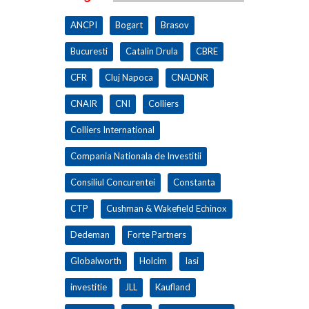
ANCPI
Bogart
Brasov
Bucuresti
Catalin Drula
CBRE
CFR
Cluj Napoca
CNADNR
CNAIR
CNI
Colliers
Colliers International
Compania Nationala de Investitii
Consiliul Concurentei
Constanta
CTP
Cushman & Wakefield Echinox
Dedeman
Forte Partners
Globalworth
Holcim
Iasi
investitie
JLL
Kaufland