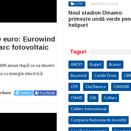
STIRI
AUGUST 3, 2026
STIRI
AUGUST 3, 2026
ul stadion Dinamo
Noul stadion Dinamo
imește undă verde pentru
primește undă verde pen
iport
heliport
de euro: Eurowind
rc fotovoltaic
Taguri
ANCPI
Bogart
Brasov
GWh anual după ce va deveni
a cu energie electrică
Bucuresti
Catalin Drula
CBR
CFR
Cluj Napoca
CNADNR
ribuie
Twitter
Facebook
CNAIR
CNI
Colliers
Colliers International
Compania Nationala de Investitii
Consiliul Concurentei
Constant