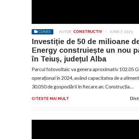
No
pr
hel
CONEX
AUTOR:
CONSTRUCTIV
-
IUNIE 7, 2023
Investiție de 50 de milioane 
Energy construiește un nou pa
în Teiuș, județul Alba
Parcul fotovoltaic va genera aproximativ 102.05 
operațional în 2024, având capacitatea de a aliment
30.050 de gospodării în fiecare an. Construcția…
Dist
CITESTE MAI MULT