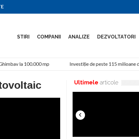
TE
STIRI
COMPANII
ANALIZE
DEZVOLTATORI
Ghimbav la 100.000 mp
Investiție de peste 115 milioane de
tovoltaic
Ultimele
articole