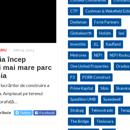
CTP
Cushman & Wakefield Ech
Dedeman
Forte Partners
Globalworth
Holcim
Iasi
investitie
JLL
Kaufland
ANU
-
MAI 15, 2023
Metrorex
NEPI
NEPI Rockca
ia încep
ui mai mare parc
One United Properties
Oradea
ia
P3
PORR Construct
ucrărilor de construire a
Prime Kapital
Sibiu
Skanska
a. Amplasat pe terenul
Spedition UMB
Speedwell
suprafață…
Strabag
Tehnostrade
Terap
ribuie
Twitter
Facebook
The Bridge
Timisoara