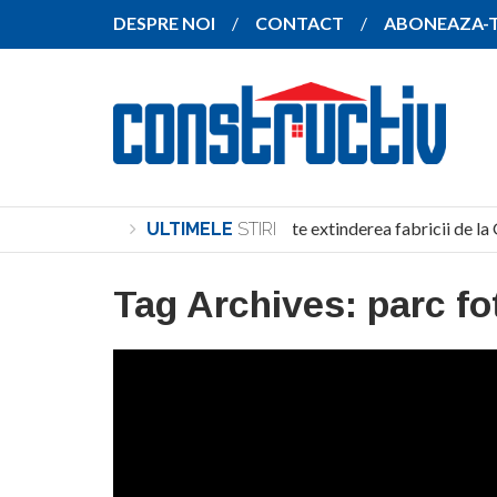
DESPRE NOI
CONTACT
ABONEAZA-
SANY pregătește extinderea fabricii de la 
ULTIMELE
STIRI
Tag Archives:
parc fo