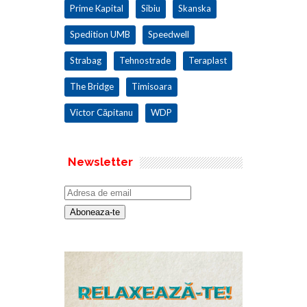
Prime Kapital
Sibiu
Skanska
Spedition UMB
Speedwell
Strabag
Tehnostrade
Teraplast
The Bridge
Timisoara
Victor Căpitanu
WDP
Newsletter