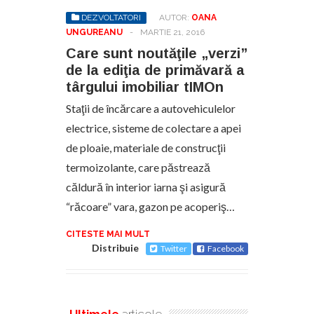
DEZVOLTATORI
AUTOR:
OANA
UNGUREANU
-
MARTIE 21, 2016
Care sunt noutăţile „verzi”
de la ediţia de primăvară a
târgului imobiliar tIMOn
Staţii de încărcare a autovehiculelor
electrice, sisteme de colectare a apei
de ploaie, materiale de construcţii
termoizolante, care păstrează
căldură în interior iarna şi asigură
“răcoare” vara, gazon pe acoperiş…
CITESTE MAI MULT
Distribuie
Twitter
Facebook
Ultimele
articole