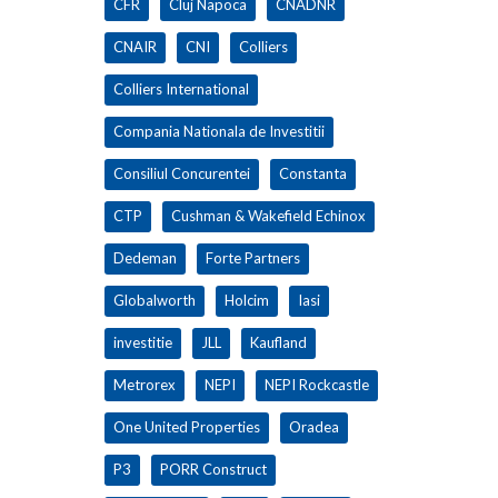
CFR
Cluj Napoca
CNADNR
CNAIR
CNI
Colliers
Colliers International
Compania Nationala de Investitii
Consiliul Concurentei
Constanta
CTP
Cushman & Wakefield Echinox
Dedeman
Forte Partners
Globalworth
Holcim
Iasi
investitie
JLL
Kaufland
Metrorex
NEPI
NEPI Rockcastle
One United Properties
Oradea
P3
PORR Construct