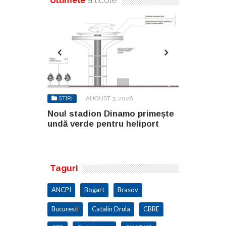
6
STIRI
AUGUST 3, 2026
STIRI
AU
o primește
Noul stadion Dinamo primește
SANY pregă
eliport
undă verde pentru heliport
fabricii de
100.000 mp
Taguri
ANCPI
Bogart
Brasov
Bucuresti
Catalin Drula
CBRE