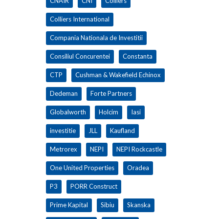
CNAIR
CNI
Colliers
Colliers International
Compania Nationala de Investitii
Consiliul Concurentei
Constanta
CTP
Cushman & Wakefield Echinox
Dedeman
Forte Partners
Globalworth
Holcim
Iasi
investitie
JLL
Kaufland
Metrorex
NEPI
NEPI Rockcastle
One United Properties
Oradea
P3
PORR Construct
Prime Kapital
Sibiu
Skanska