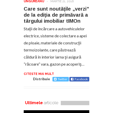
UNGUREANU
-
MARTIE 21, 2016
Care sunt noutăţile „verzi”
de la ediţia de primăvară a
târgului imobiliar tIMOn
Staţii de încărcare a autovehiculelor
electrice, sisteme de colectare a apei
de ploaie, materiale de construcţii
termoizolante, care păstrează
căldură în interior iarna şi asigură
“răcoare” vara, gazon pe acoperiş…
CITESTE MAI MULT
Distribuie
Twitter
Facebook
Ultimele
articole