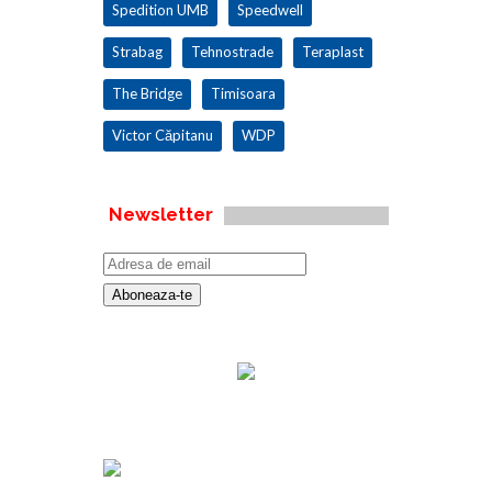
Spedition UMB
Speedwell
Strabag
Tehnostrade
Teraplast
The Bridge
Timisoara
Victor Căpitanu
WDP
Newsletter