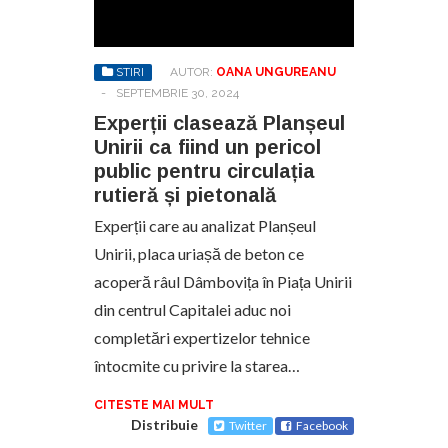
STIRI
AUTOR:
OANA UNGUREANU
-
SEPTEMBRIE 30, 2024
Experții clasează Planșeul
Unirii ca fiind un pericol
public pentru circulația
rutieră și pietonală
Experții care au analizat Planșeul
Unirii, placa uriașă de beton ce
acoperă râul Dâmbovița în Piața Unirii
din centrul Capitalei aduc noi
completări expertizelor tehnice
întocmite cu privire la starea…
CITESTE MAI MULT
Distribuie
Twitter
Facebook