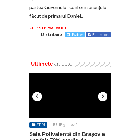
partea Guvernului, conform anunțului
făcut de primarul Daniel…
CITESTE MAI MULT
Distribuie
Twitter
Facebook
Ultimele
articole
STIRI
IULIE 31, 2026
STIRI
AU
n Brașov a
Sala Polivalentă din Brașov a
Investiție 