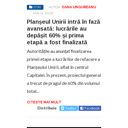
STIRI
AUTOR:
OANA UNGUREANU
-
MAI 11, 2026
Planșeul Unirii intră în fază
avansată: lucrările au
depășit 60% și prima
etapă a fost finalizată
Autoritățile au anunțat finalizarea
primei etape a lucrărilor de refacere a
Planșeului Unirii, aflat în centrul
Capitalei. În prezent, proiectul general
a trecut de pragul de 60% din volumul
total…
CITESTE MAI MULT
Distribuie
Twitter
Facebook