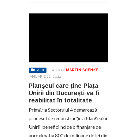
STIRI
AUTOR:
MARTIN SOENKE
-
IANUARIE 22, 2024
Planșeul care ține Piața
Unirii din București va fi
reabilitat în totalitate
Primăria Sectorului 4 demarează
procesul de reconstrucție a Planșeului
Unirii, beneficiind de o finanțare de
aproximativ 800 de milioane de lei din