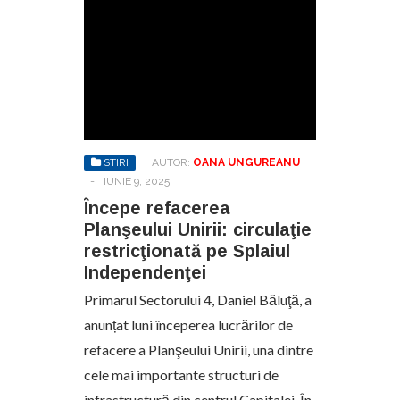
STIRI
AUTOR:
OANA UNGUREANU
-
IUNIE 9, 2025
Începe refacerea
Planşeului Unirii: circulaţie
restricţionată pe Splaiul
Independenţei
Primarul Sectorului 4, Daniel Băluţă, a
anunțat luni începerea lucrărilor de
refacere a Planşeului Unirii, una dintre
cele mai importante structuri de
infrastructură din centrul Capitalei. În