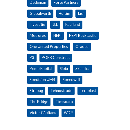
Dedeman
Forte Partners
Globalworth
Holcim
Iasi
investitie
JLL
Kaufland
Metrorex
NEPI
NEPI Rockcastle
One United Properties
Oradea
P3
PORR Construct
Prime Kapital
Sibiu
Skanska
Spedition UMB
Speedwell
Strabag
Tehnostrade
Teraplast
The Bridge
Timisoara
Victor Căpitanu
WDP