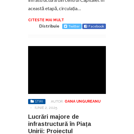
această etapă, circulația…
CITESTE MAI MULT
Distribuie
Twitter
Facebook
STIRI
AUTOR:
OANA UNGUREANU
-
IUNIE 2, 2025
Lucrări majore de
infrastructură în Piața
Unirii: Proiectul