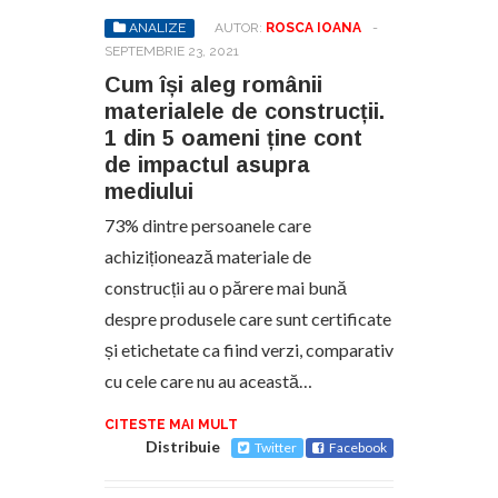
ANALIZE
AUTOR:
ROSCA IOANA
-
SEPTEMBRIE 23, 2021
Cum își aleg românii
materialele de construcții.
1 din 5 oameni ține cont
de impactul asupra
mediului
73% dintre persoanele care
achiziționează materiale de
construcții au o părere mai bună
despre produsele care sunt certificate
și etichetate ca fiind verzi, comparativ
cu cele care nu au această…
CITESTE MAI MULT
Distribuie
Twitter
Facebook