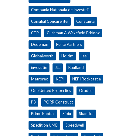
Compania Nationala de Investitii
Consiliul Concurentei
Constanta
CTP
Cushman & Wakefield Echinox
Dedeman
Forte Partners
Globalworth
Holcim
Iasi
investitie
JLL
Kaufland
Metrorex
NEPI
NEPI Rockcastle
One United Properties
Oradea
P3
PORR Construct
Prime Kapital
Sibiu
Skanska
Spedition UMB
Speedwell