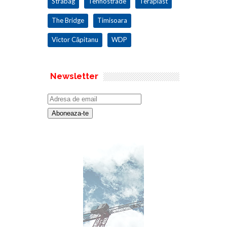
Strabag
Tehnostrade
Teraplast
The Bridge
Timisoara
Victor Căpitanu
WDP
Newsletter