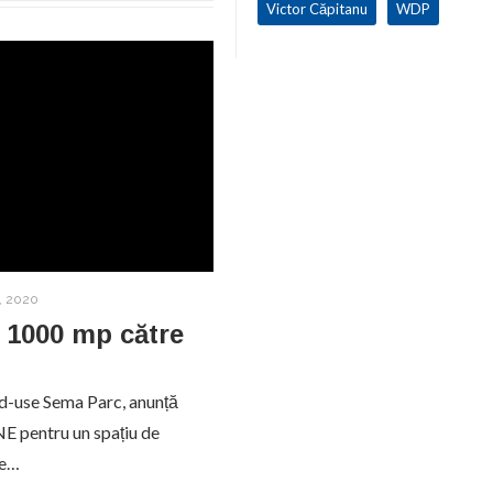
Victor Căpitanu
WDP
, 2020
 1000 mp către
d-use Sema Parc, anunță
E pentru un spațiu de
de…