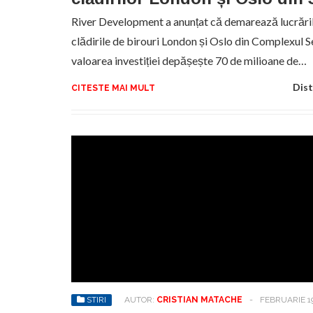
River Development a anunțat că demarează lucrăril
clădirile de birouri London și Oslo din Complexul S
valoarea investiției depășește 70 de milioane de…
Dist
CITESTE MAI MULT
STIRI
AUTOR:
CRISTIAN MATACHE
-
FEBRUARIE 19