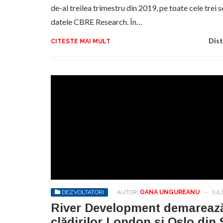
de-al treilea trimestru din 2019, pe toate cele trei 
datele CBRE Research. În…
Dist
CITESTE MAI MULT
DEZVOLTATORI
AUTOR:
OANA UNGUREANU
-
IULI
River Development demarează
clădirilor London și Oslo din