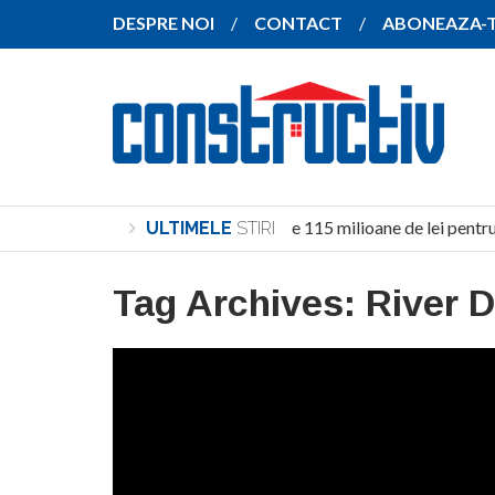
DESPRE NOI
CONTACT
ABONEAZA-
Investiție de peste 115 milioane de lei pentru c
ULTIMELE
STIRI
Tag Archives:
River 