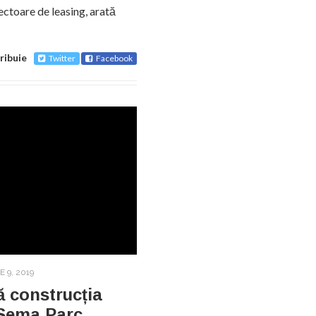
sectoare de leasing, arată
ribuie
Twitter
Facebook
E 9, 2019
 construcția
 Sema Parc