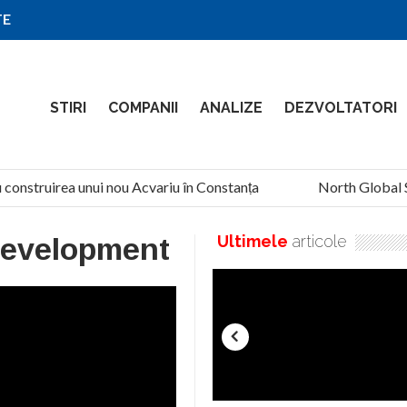
TE
STIRI
COMPANII
ANALIZE
DEZVOLTATORI
onstruirea unui nou Acvariu în Constanța
North Global Serv
Development
Ultimele
articole