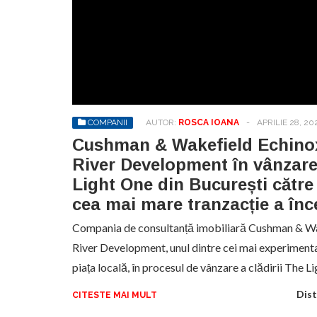
COMPANII
AUTOR:
ROSCA IOANA
-
APRILIE 28, 20
Cushman & Wakefield Echinox
River Development în vânzarea
Light One din București cătr
cea mai mare tranzacție a înc
Compania de consultanță imobiliară Cushman & Wak
River Development, unul dintre cei mai experimentaț
piața locală, în procesul de vânzare a clădirii The L
Dist
CITESTE MAI MULT