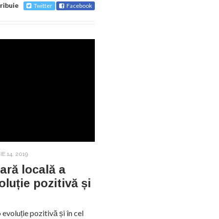
ribuie
Twitter
Facebook
E 14, 2019
ară locală a
luție pozitivă și
evoluție pozitivă și în cel