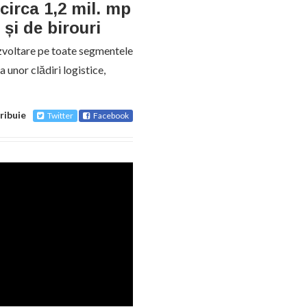
 circa 1,2 mil. mp
 și de birouri
dezvoltare pe toate segmentele
a unor clădiri logistice,
ribuie
Twitter
Facebook