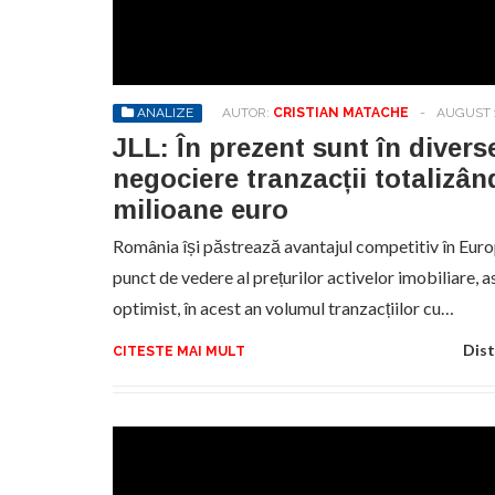
Sa
de
exe
ANALIZE
AUTOR:
CRISTIAN MATACHE
-
AUGUST 1
pr
an
JLL: În prezent sunt în divers
negociere tranzacții totalizân
milioane euro
România își păstrează avantajul competitiv în Euro
punct de vedere al prețurilor activelor imobiliare, as
optimist, în acest an volumul tranzacțiilor cu…
Dist
CITESTE MAI MULT