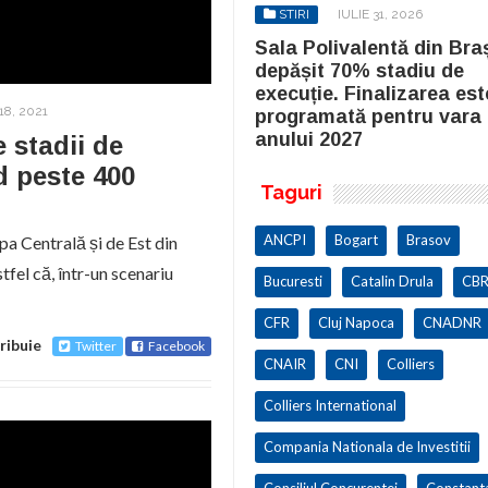
STIRI
IULIE 31, 2026
STIRI
IULIE 31, 2026
la Polivalentă din Brașov a
Sala Polivalentă din Bra
pășit 70% stadiu de
depășit 70% stadiu de
cuție. Finalizarea este
execuție. Finalizarea est
8, 2021
ogramată pentru vara
programată pentru vara
ului 2027
anului 2027
e stadii de
d peste 400
Taguri
ANCPI
Bogart
Brasov
pa Centrală și de Est din
tfel că, într-un scenariu
Bucuresti
Catalin Drula
CBR
CFR
Cluj Napoca
CNADNR
ribuie
Twitter
Facebook
CNAIR
CNI
Colliers
Colliers International
Compania Nationala de Investitii
Consiliul Concurentei
Constant