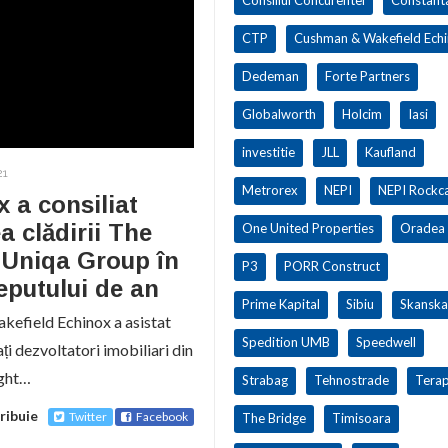
CTP
Cushman & Wakefield Ech
Dedeman
Forte Partners
Globalworth
Holcim
Iasi
investitie
JLL
Kaufland
21
Metrorex
NEPI
NEPI Rockca
 a consiliat
 clădirii The
One United Properties
Oradea
e Uniqa Group în
P3
PORR Construct
eputului de an
Prime Kapital
Sibiu
Skanska
efield Echinox a asistat
Spedition UMB
Speedwell
i dezvoltatori imobiliari din
ight…
Strabag
Tehnostrade
Terap
ribuie
Twitter
Facebook
The Bridge
Timisoara