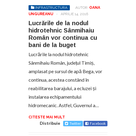
INFRASTRUCTURA
AUTOR:
OANA
UNGUREANU
-
APRILIE 14, 2016
Lucrările de la nodul
hidrotehnic Sânmihaiu
Român vor continua cu
bani de la buget
Lucrările la nodul hidrotehnic
Sânmihaiu Român, județul Timiș,
amplasat pe sursul de apă Bega, vor
continua, acestea constând în
reabilitarea barajului, a ecluzei și
instalarea echipamentului
hidromecanic. Astfel, Guvernul a…
CITESTE MAI MULT
Distribuie
Twitter
Facebook