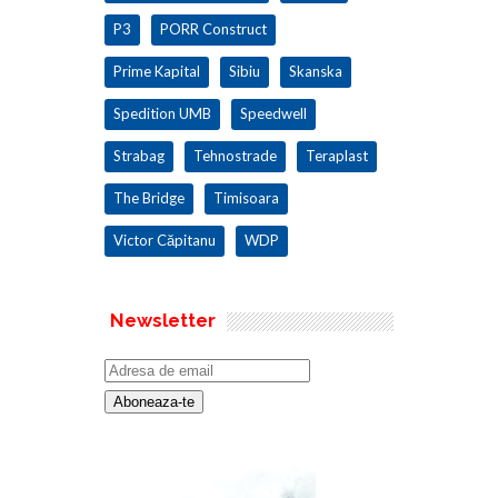
P3
PORR Construct
Prime Kapital
Sibiu
Skanska
Spedition UMB
Speedwell
Strabag
Tehnostrade
Teraplast
The Bridge
Timisoara
Victor Căpitanu
WDP
Newsletter