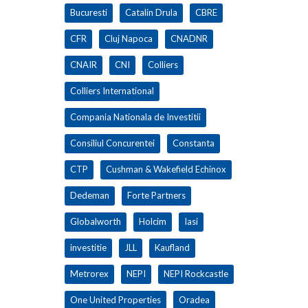
Bucuresti
Catalin Drula
CBRE
CFR
Cluj Napoca
CNADNR
CNAIR
CNI
Colliers
Colliers International
Compania Nationala de Investitii
Consiliul Concurentei
Constanta
CTP
Cushman & Wakefield Echinox
Dedeman
Forte Partners
Globalworth
Holcim
Iasi
investitie
JLL
Kaufland
Metrorex
NEPI
NEPI Rockcastle
One United Properties
Oradea