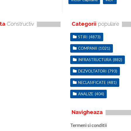
ta
Constructiv
Categorii
populare
STIRI
(4873)
COMPANII
(1021)
INFRASTRUCTURA
(882)
DEZVOLTATORI
(793)
NECLASIFICATE
(481)
ANALIZE
(404)
Navigheaza
Termeni si conditii