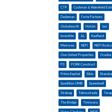
CTP
Cushman & Wakefield Ech
Dedeman
Forte Partners
Globalworth
Holcim
Iasi
investitie
JLL
Kaufland
Metrorex
NEPI
NEPI Rockca
One United Properties
Oradea
P3
PORR Construct
Prime Kapital
Sibiu
Skanska
Spedition UMB
Speedwell
Strabag
Tehnostrade
Terap
The Bridge
Timisoara
Victor Căpitanu
WDP