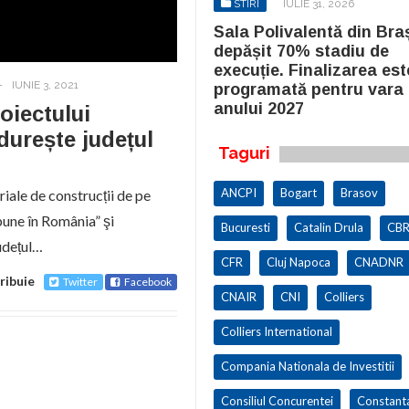
STIRI
IULIE 31, 2026
STIRI
IULIE 31, 2026
la Polivalentă din Brașov a
Sala Polivalentă din Bra
pășit 70% stadiu de
depășit 70% stadiu de
cuție. Finalizarea este
execuție. Finalizarea est
-
IUNIE 3, 2021
ogramată pentru vara
programată pentru vara
ului 2027
anului 2027
oiectului
durește județul
Taguri
ANCPI
Bogart
Brasov
ale de construcții de pe
bune în România” şi
Bucuresti
Catalin Drula
CBR
udețul…
CFR
Cluj Napoca
CNADNR
ribuie
Twitter
Facebook
CNAIR
CNI
Colliers
Colliers International
Compania Nationala de Investitii
Consiliul Concurentei
Constant