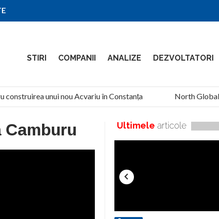
TE
STIRI
COMPANII
ANALIZE
DEZVOLTATORI
u construirea unui nou Acvariu în Constanța
North Global S
a Camburu
Ultimele
articole