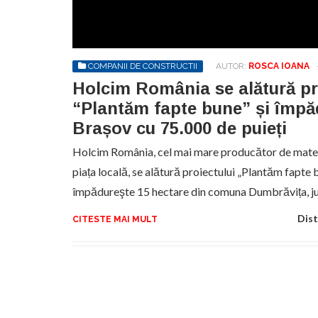
Sa
de
exe
COMPANII DE CONSTRUCTII
AUTOR:
ROSCA IOANA
pr
an
Holcim România se alătură pr
“Plantăm fapte bune” și împă
Brașov cu 75.000 de puieți
Holcim România, cel mai mare producător de materi
piața locală, se alătură proiectului „Plantăm fapte 
împădureşte 15 hectare din comuna Dumbrăvița, j
Dist
CITESTE MAI MULT