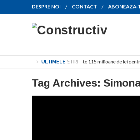
DESPRE NOI
CONTACT
ABONEAZA-
Investiție de peste 115 milioane de lei pentr
ULTIMELE
STIRI
Tag Archives:
Simon