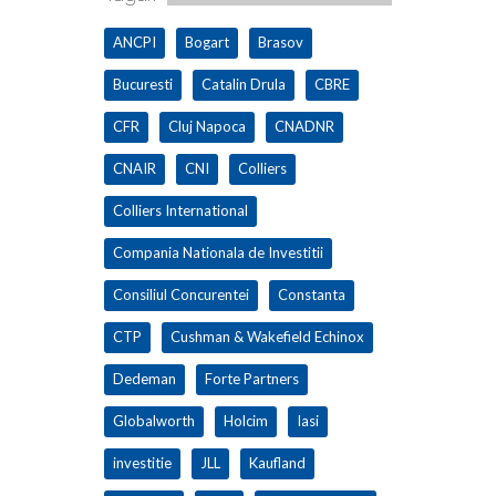
ANCPI
Bogart
Brasov
Bucuresti
Catalin Drula
CBRE
CFR
Cluj Napoca
CNADNR
CNAIR
CNI
Colliers
Colliers International
Compania Nationala de Investitii
Consiliul Concurentei
Constanta
CTP
Cushman & Wakefield Echinox
Dedeman
Forte Partners
Globalworth
Holcim
Iasi
investitie
JLL
Kaufland