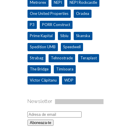
Metrorex
NEPI
NEPI Rockcastle
One United Properties
Oradea
P3
PORR Construct
Prime Kapital
Sibiu
Skanska
Spedition UMB
Speedwell
Strabag
Tehnostrade
Teraplast
The Bridge
Timisoara
Victor Căpitanu
WDP
Newsletter