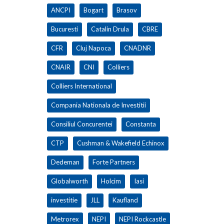
ANCPI
Bogart
Brasov
Bucuresti
Catalin Drula
CBRE
CFR
Cluj Napoca
CNADNR
CNAIR
CNI
Colliers
Colliers International
Compania Nationala de Investitii
Consiliul Concurentei
Constanta
CTP
Cushman & Wakefield Echinox
Dedeman
Forte Partners
Globalworth
Holcim
Iasi
investitie
JLL
Kaufland
Metrorex
NEPI
NEPI Rockcastle