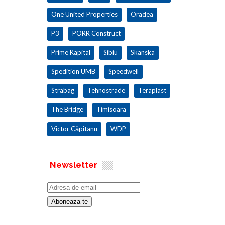
One United Properties
Oradea
P3
PORR Construct
Prime Kapital
Sibiu
Skanska
Spedition UMB
Speedwell
Strabag
Tehnostrade
Teraplast
The Bridge
Timisoara
Victor Căpitanu
WDP
Newsletter