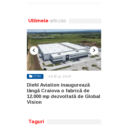
Ultimele
articole
STIRI
IULIE 31, 2026
STIRI
AU
gurează
Diehl Aviation inaugurează
North Globa
rică de
lângă Craiova o fabrică de
Builders G
ă de Global
12.000 mp dezvoltată de Global
două clădir
Vision
malul lacul
Taguri