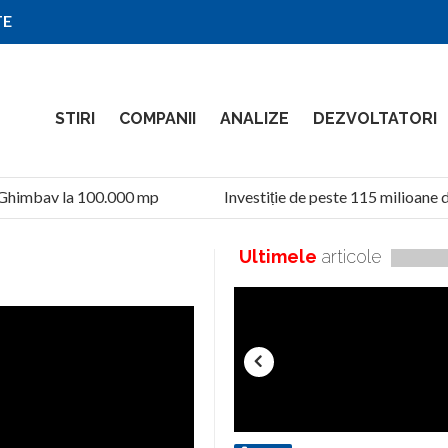
TE
STIRI
COMPANII
ANALIZE
DEZVOLTATORI
Ghimbav la 100.000 mp
Investiție de peste 115 milioane de
Ultimele
articole