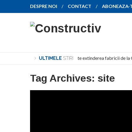
DESPRE NOI
CONTACT
ABONEAZA-
SANY pregătește extinderea fabricii de la 
ULTIMELE
STIRI
Tag Archives:
site