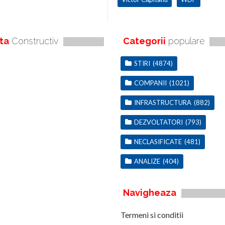
ta
Constructiv
Categorii
populare
STIRI
(4874)
COMPANII
(1021)
INFRASTRUCTURA
(882)
DEZVOLTATORI
(793)
NECLASIFICATE
(481)
ANALIZE
(404)
Navigheaza
Termeni si conditii