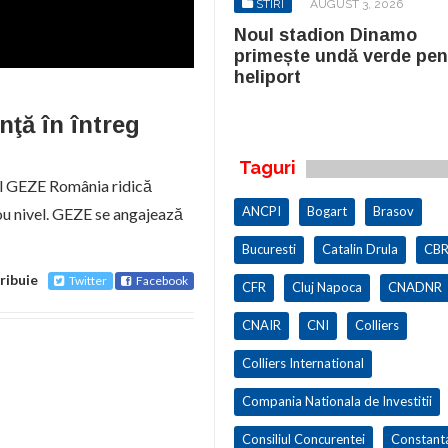
STIRI
AUGUST 3, 2026
STIRI
AUGUST 3, 2026
ul stadion Dinamo
Noul stadion Dinamo
imește undă verde pentru
primește undă verde pen
iport
heliport
nţă în întreg
Taguri
e al GEZE România ridică
ANCPI
Bogart
Brasov
 nou nivel. GEZE se angajează
Bucuresti
Catalin Drula
CBR
ribuie
Twitter
Facebook
CFR
Cluj Napoca
CNADNR
CNAIR
CNI
Colliers
Colliers International
Compania Nationala de Investitii
Consiliul Concurentei
Constant