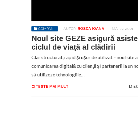
No
pr
hel
COMPANII
AUTOR:
ROSCA IOANA
-
MAI 27, 2021
Noul site GEZE asigură asiste
ciclul de viaţă al clădirii
Clar structurat, rapid și ușor de utilizat – noul sit
comunicarea digitală cu clienţii și partenerii la un
să utilizeze tehnologiile…
Dist
CITESTE MAI MULT