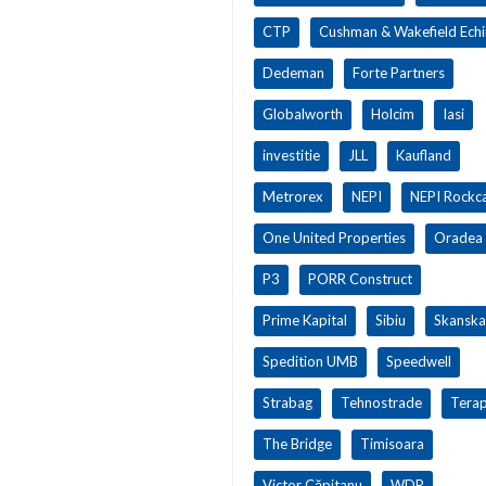
CTP
Cushman & Wakefield Ech
Dedeman
Forte Partners
Globalworth
Holcim
Iasi
investitie
JLL
Kaufland
Metrorex
NEPI
NEPI Rockca
One United Properties
Oradea
P3
PORR Construct
Prime Kapital
Sibiu
Skanska
Spedition UMB
Speedwell
Strabag
Tehnostrade
Terap
The Bridge
Timisoara
Victor Căpitanu
WDP