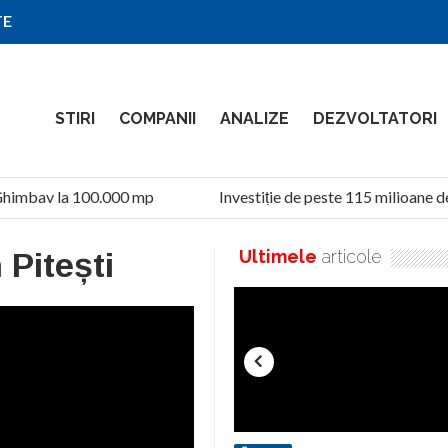
TE
STIRI
COMPANII
ANALIZE
DEZVOLTATORI
imbav la 100.000 mp
Investiție de peste 115 milioane de l
 Pitești
Ultimele
articole