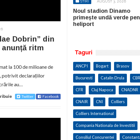
STIRI
AUGUST 3, 2026
STIRI
AUGUST 3, 2026
ul stadion Dinamo
Noul stadion Dinamo
imește undă verde pentru
primește undă verde pen
iport
heliport
26
lae Dobrin” din
l anunță ritm
Taguri
ANCPI
Bogart
Brasov
imat la 100 de milioane de
 potrivit declarațiilor
Bucuresti
Catalin Drula
CBR
ucrările au…
CFR
Cluj Napoca
CNADNR
ribuie
Twitter
Facebook
CNAIR
CNI
Colliers
Colliers International
Compania Nationala de Investitii
Consiliul Concurentei
Constant