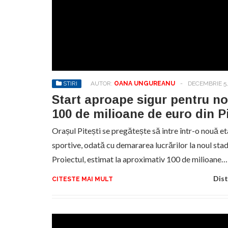
STIRI
AUTOR:
OANA UNGUREANU
-
DECEMBRIE 5,
Start aproape sigur pentru no
100 de milioane de euro din Pi
Orașul Pitești se pregătește să intre într-o nouă et
sportive, odată cu demararea lucrărilor la noul sta
Proiectul, estimat la aproximativ 100 de milioane…
Dist
CITESTE MAI MULT