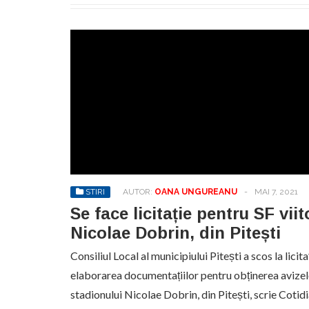
STIRI
AUTOR:
OANA UNGUREANU
-
MAI 7, 2021
Se face licitație pentru SF vii
Nicolae Dobrin, din Pitești
Consiliul Local al municipiului Pitești a scos la licita
elaborarea documentațiilor pentru obținerea avizel
stadionului Nicolae Dobrin, din Pitești, scrie Coti