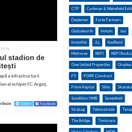
CTP
Cushman & Wakefield Ech
Dedeman
Forte Partners
Globalworth
Holcim
Iasi
investitie
JLL
Kaufland
 2025
Metrorex
NEPI
NEPI Rockca
ul stadion de
tești
One United Properties
Oradea
apă a infrastructurii
P3
PORR Construct
dion al echipei FC Argeș.
Prime Kapital
Sibiu
Skanska
Spedition UMB
Speedwell
ribuie
Twitter
Facebook
Strabag
Tehnostrade
Terap
The Bridge
Timisoara
Victor Căpitanu
WDP