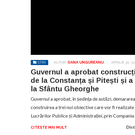
STIRI
AUTOR:
OANA UNGUREANU
-
APRILIE 30, 2
Guvernul a aprobat construcț
de la Constanța și Pitești și a
la Sfântu Gheorghe
Guvernul a aprobat, în ședința de astăzi, demararea
construirea a trei noi obiective care vor fi realizat
Lucrărilor Publice și Administrației, prin Compani
Dist
CITESTE MAI MULT