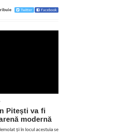
ribuie
Twitter
Facebook
0
 Pitești va fi
o arenă modernă
emolat și în locul acestuia se