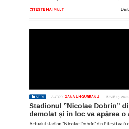
Dist
CITESTE MAI MULT
STIRI
AUTOR:
OANA UNGUREANU
-
IUNIE 15, 202
Stadionul ”Nicolae Dobrin” din
demolat și în loc va apărea 
Actualul stadion ”Nicolae Dobrin” din Pitești va fi d