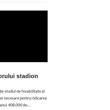
torului stadion
ție studiul de fezabilitate și
or necesare pentru ridicarea
dianul. 408.000 de…