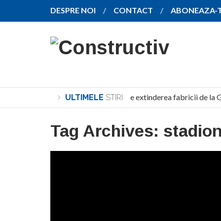
DESPRE NOI
CONTACT
ABONEAZA-
SANY pregătește extinderea fabricii de la Gh
ULTIMELE
STIRI
Tag Archives:
stadion