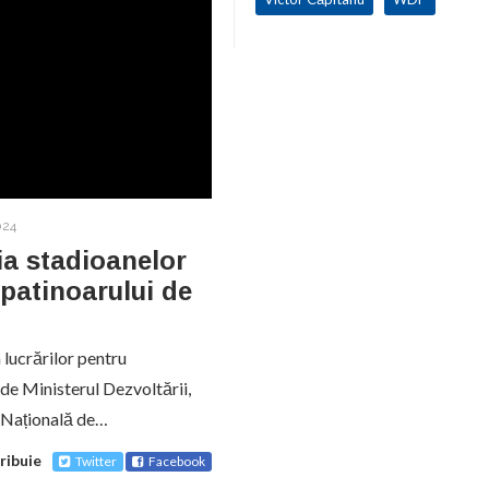
024
ia stadioanelor
 patinoarului de
 lucrărilor pentru
e de Ministerul Dezvoltării,
a Națională de…
ribuie
Twitter
Facebook