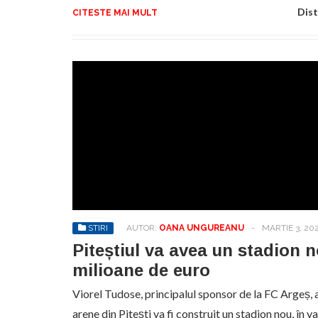
Dist
CITESTE MAI MULT
STIRI
AUTOR:
OANA UNGUREANU
-
MARTIE 3, 20
Piteștiul va avea un stadion n
milioane de euro
Viorel Tudose, principalul sponsor de la FC Argeș, a
arene din Pitești va fi construit un stadion nou, în 