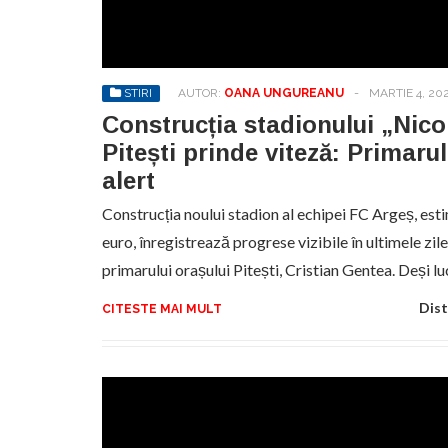
No
pr
hel
STIRI
AUTOR:
OANA UNGUREANU
-
MARTIE 4, 20
Construcția stadionului „Nico
Pitești prinde viteză: Primaru
alert
Construcția noului stadion al echipei FC Argeș, est
euro, înregistrează progrese vizibile în ultimele zile,
primarului orașului Pitești, Cristian Gentea. Deși l
Dist
CITESTE MAI MULT