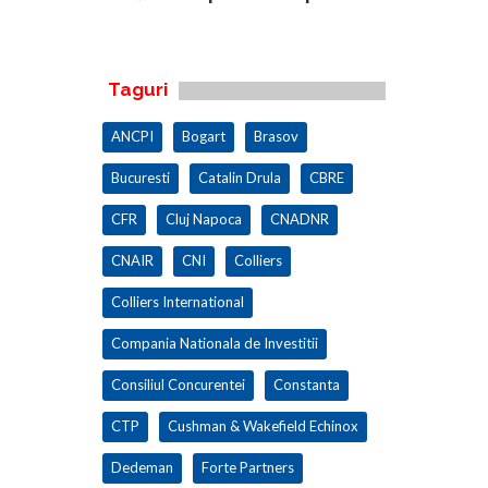
100.000 mp
Taguri
ANCPI
Bogart
Brasov
Bucuresti
Catalin Drula
CBRE
CFR
Cluj Napoca
CNADNR
CNAIR
CNI
Colliers
Colliers International
Compania Nationala de Investitii
Consiliul Concurentei
Constanta
CTP
Cushman & Wakefield Echinox
Dedeman
Forte Partners