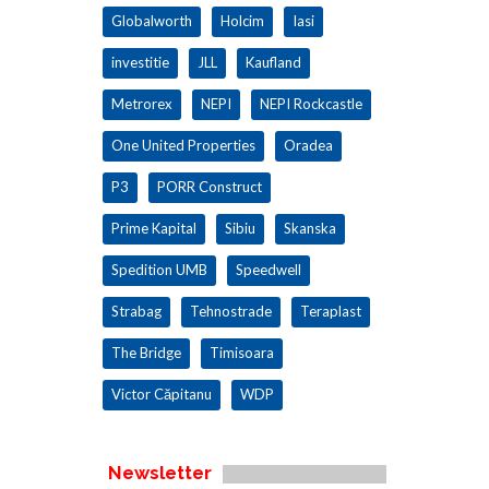
Globalworth
Holcim
Iasi
investitie
JLL
Kaufland
Metrorex
NEPI
NEPI Rockcastle
One United Properties
Oradea
P3
PORR Construct
Prime Kapital
Sibiu
Skanska
Spedition UMB
Speedwell
Strabag
Tehnostrade
Teraplast
The Bridge
Timisoara
Victor Căpitanu
WDP
Newsletter