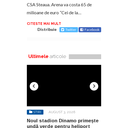
CSA Steaua. Arena va costa 65 de
milioane de euro ”Cei de la…
CITESTE MAI MULT
Distribuie
Twitter
Facebook
Ultimele
articole
6
STIRI
AUGUST 3, 2026
STIRI
AU
o primește
Noul stadion Dinamo primește
SANY pregă
eliport
undă verde pentru heliport
fabricii de