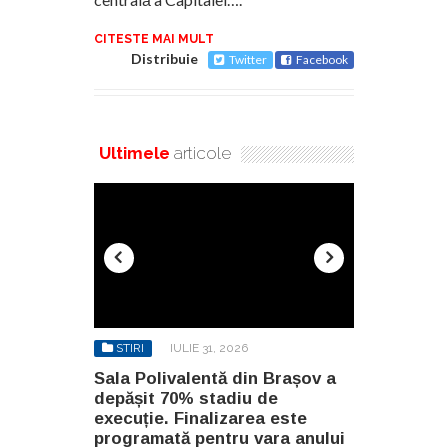
CITESTE MAI MULT
Distribuie
Twitter
Facebook
Ultimele
articole
STIRI
IULIE 31, 2026
STIRI
AU
n Brașov a
Sala Polivalentă din Brașov a
Investiție 
 de
depășit 70% stadiu de
milioane de
a este
execuție. Finalizarea este
construirea
ara anului
programată pentru vara anului
Constanța