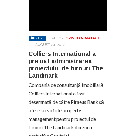
STIRI
AUTOR:
CRISTIAN MATACHE
-
AUGUST 24, 2017
Colliers International a
preluat administrarea
proiectului de birouri The
Landmark
Compania de consultanță imobiliară
Colliers International a fost
desemnată de către Piraeus Bank să
ofere servicii de property
management pentru proiectul de
birouri The Landmark din zona
centrală a Capitalei….