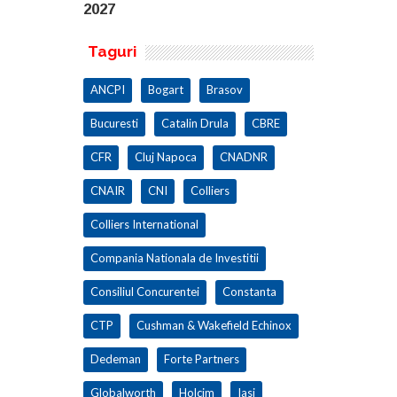
2027
Taguri
ANCPI
Bogart
Brasov
Bucuresti
Catalin Drula
CBRE
CFR
Cluj Napoca
CNADNR
CNAIR
CNI
Colliers
Colliers International
Compania Nationala de Investitii
Consiliul Concurentei
Constanta
CTP
Cushman & Wakefield Echinox
Dedeman
Forte Partners
Globalworth
Holcim
Iasi