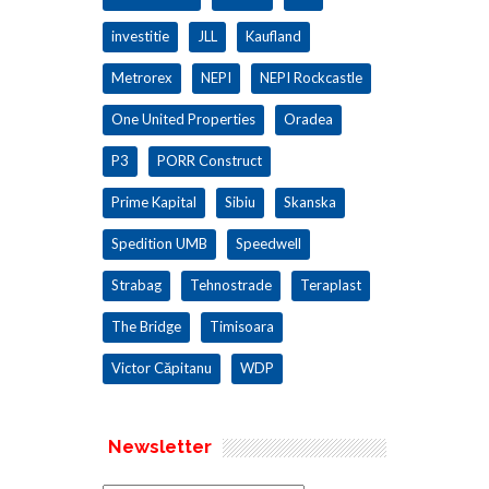
investitie
JLL
Kaufland
Metrorex
NEPI
NEPI Rockcastle
One United Properties
Oradea
P3
PORR Construct
Prime Kapital
Sibiu
Skanska
Spedition UMB
Speedwell
Strabag
Tehnostrade
Teraplast
The Bridge
Timisoara
Victor Căpitanu
WDP
Newsletter