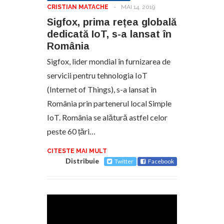
CRISTIAN MATACHE
-
MAI 14, 2019
Sigfox, prima rețea globală
dedicată IoT, s-a lansat în
România
Sigfox, lider mondial în furnizarea de
servicii pentru tehnologia IoT
(Internet of Things), s-a lansat în
România prin partenerul local Simple
IoT. România se alătură astfel celor
peste 60 țări…
CITESTE MAI MULT
Distribuie
Twitter
Facebook