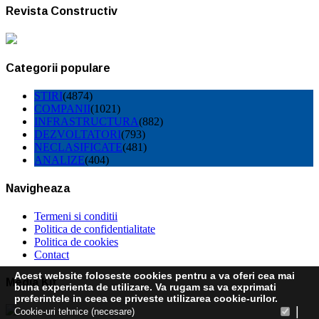
Revista Constructiv
Categorii populare
STIRI
(4874)
COMPANII
(1021)
INFRASTRUCTURA
(882)
DEZVOLTATORI
(793)
NECLASIFICATE
(481)
ANALIZE
(404)
Navigheaza
Termeni si conditii
Politica de confidentialitate
Politica de cookies
Contact
Acest website foloseste cookies pentru a va oferi cea mai
Media Kit
buna experienta de utilizare. Va rugam sa va exprimati
preferintele in ceea ce priveste utilizarea cookie-urilor.
|
Cookie-uri tehnice (necesare)