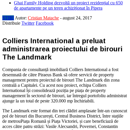
Ghai Family Holding dezvoltă un proiect rezidențial cu 650
de apartamente pe un teren achiziționat în Pipera
STIRI
Autor:
Cristian Matache
-
august 24, 2017
Distribuie
Twitter
Facebook
Colliers International a preluat
administrarea proiectului de birouri
The Landmark
Compania de consultanță imobiliară Colliers International a fost
desemnată de către Piraeus Bank să ofere servicii de property
management pentru proiectul de birouri The Landmark din zona
centrală a Capitalei. Cu acest nou proiect, echipa Colliers
International își consolidează poziția pe piața de property
management în sectorul de birouri, iar întregul portofoliu administrat
ajunge la un total de peste 320.000 mp închiriabili.
The Landmark este format din trei clădiri amplasate într-un cunoscut
pol de birouri din București, Central Business District, între stațiile
de metrouPiața Romană și Piața Victoriei, și care beneficiază de
acces către patru străzi: Vasile Alecsandri, Povernei, Constantin