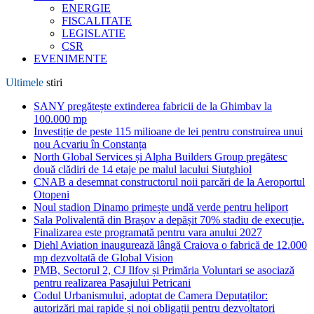
ENERGIE
FISCALITATE
LEGISLATIE
CSR
EVENIMENTE
Ultimele
stiri
SANY pregătește extinderea fabricii de la Ghimbav la
100.000 mp
Investiție de peste 115 milioane de lei pentru construirea unui
nou Acvariu în Constanța
North Global Services și Alpha Builders Group pregătesc
două clădiri de 14 etaje pe malul lacului Siutghiol
CNAB a desemnat constructorul noii parcări de la Aeroportul
Otopeni
Noul stadion Dinamo primește undă verde pentru heliport
Sala Polivalentă din Brașov a depășit 70% stadiu de execuție.
Finalizarea este programată pentru vara anului 2027
Diehl Aviation inaugurează lângă Craiova o fabrică de 12.000
mp dezvoltată de Global Vision
PMB, Sectorul 2, CJ Ilfov și Primăria Voluntari se asociază
pentru realizarea Pasajului Petricani
Codul Urbanismului, adoptat de Camera Deputaților:
autorizări mai rapide și noi obligații pentru dezvoltatori