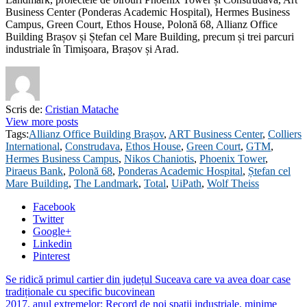
Business Center (Ponderas Academic Hospital), Hermes Business
Campus, Green Court, Ethos House, Polonă 68, Allianz Office
Building Brașov și Ștefan cel Mare Building, precum și trei parcuri
industriale în Timișoara, Brașov și Arad.
Scris de:
Cristian Matache
View more posts
Tags:
Allianz Office Building Brașov
,
ART Business Center
,
Colliers
International
,
Construdava
,
Ethos House
,
Green Court
,
GTM
,
Hermes Business Campus
,
Nikos Chaniotis
,
Phoenix Tower
,
Piraeus Bank
,
Polonă 68
,
Ponderas Academic Hospital
,
Ștefan cel
Mare Building
,
The Landmark
,
Total
,
UiPath
,
Wolf Theiss
Facebook
Twitter
Google+
Linkedin
Pinterest
Se ridică primul cartier din județul Suceava care va avea doar case
tradiționale cu specific bucovinean
2017, anul extremelor: Record de noi spații industriale, minime