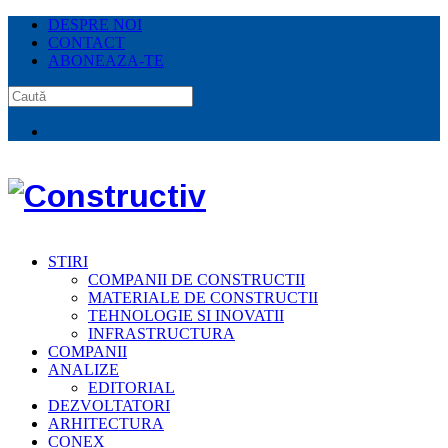
DESPRE NOI
CONTACT
ABONEAZA-TE
STIRI
COMPANII DE CONSTRUCTII
MATERIALE DE CONSTRUCTII
TEHNOLOGIE SI INOVATII
INFRASTRUCTURA
COMPANII
ANALIZE
EDITORIAL
DEZVOLTATORI
ARHITECTURA
CONEX