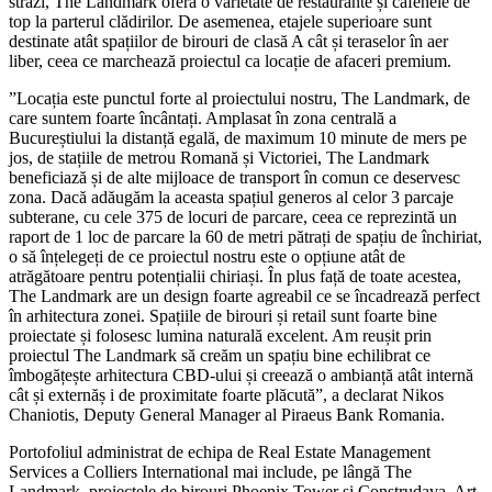
străzi, The Landmark oferă o varietate de restaurante și cafenele de
top la parterul clădirilor. De asemenea, etajele superioare sunt
destinate atât spațiilor de birouri de clasă A cât și teraselor în aer
liber, ceea ce marchează proiectul ca locație de afaceri premium.
”Locația este punctul forte al proiectului nostru, The Landmark, de
care suntem foarte încântați. Amplasat în zona centrală a
Bucureștiului la distanță egală, de maximum 10 minute de mers pe
jos, de stațiile de metrou Romană și Victoriei, The Landmark
beneficiază și de alte mijloace de transport în comun ce deservesc
zona. Dacă adăugăm la aceasta spațiul generos al celor 3 parcaje
subterane, cu cele 375 de locuri de parcare, ceea ce reprezintă un
raport de 1 loc de parcare la 60 de metri pătrați de spațiu de închiriat,
o să înțelegeți de ce proiectul nostru este o opțiune atât de
atrăgătoare pentru potențialii chiriași. În plus față de toate acestea,
The Landmark are un design foarte agreabil ce se încadrează perfect
în arhitectura zonei. Spațiile de birouri și retail sunt foarte bine
proiectate și folosesc lumina naturală excelent. Am reușit prin
proiectul The Landmark să creăm un spațiu bine echilibrat ce
îmbogățește arhitectura CBD-ului și creează o ambianță atât internă
cât și externăș i de proximitate foarte plăcută”, a declarat Nikos
Chaniotis, Deputy General Manager al Piraeus Bank Romania.
Portofoliul administrat de echipa de Real Estate Management
Services a Colliers International mai include, pe lângă The
Landmark, proiectele de birouri Phoenix Tower și Construdava, Art