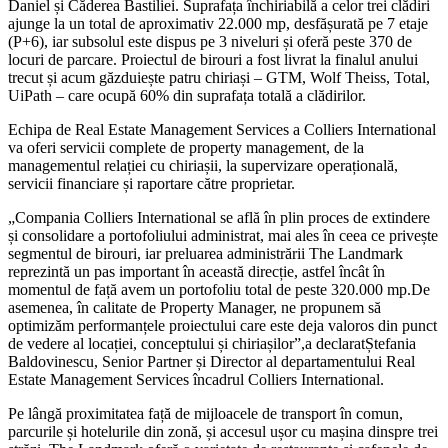
Daniel și Căderea Bastiliei. Suprafața închiriabilă a celor trei clădiri
ajunge la un total de aproximativ 22.000 mp, desfășurată pe 7 etaje
(P+6), iar subsolul este dispus pe 3 niveluri și oferă peste 370 de
locuri de parcare. Proiectul de birouri a fost livrat la finalul anului
trecut și acum găzduiește patru chiriași – GTM, Wolf Theiss, Total,
UiPath – care ocupă 60% din suprafața totală a clădirilor.
Echipa de Real Estate Management Services a Colliers International
va oferi servicii complete de property management, de la
managementul relației cu chiriașii, la supervizare operațională,
servicii financiare și raportare către proprietar.
„Compania Colliers International se află în plin proces de extindere
și consolidare a portofoliului administrat, mai ales în ceea ce privește
segmentul de birouri, iar preluarea administrării The Landmark
reprezintă un pas important în această direcție, astfel încât în
momentul de față avem un portofoliu total de peste 320.000 mp.De
asemenea, în calitate de Property Manager, ne propunem să
optimizăm performanțele proiectului care este deja valoros din punct
de vedere al locației, conceptului și chiriașilor”,a declaratȘtefania
Baldovinescu, Senior Partner și Director al departamentului Real
Estate Management Services încadrul Colliers International.
Pe lângă proximitatea față de mijloacele de transport în comun,
parcurile și hotelurile din zonă, și accesul ușor cu mașina dinspre trei