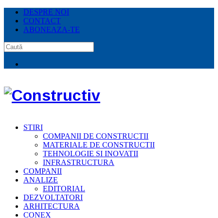
DESPRE NOI
CONTACT
ABONEAZA-TE
STIRI
COMPANII DE CONSTRUCTII
MATERIALE DE CONSTRUCTII
TEHNOLOGIE SI INOVATII
INFRASTRUCTURA
COMPANII
ANALIZE
EDITORIAL
DEZVOLTATORI
ARHITECTURA
CONEX