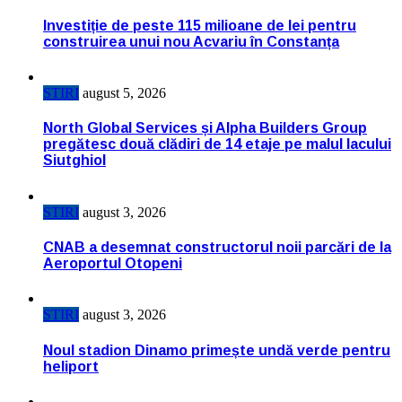
Investiție de peste 115 milioane de lei pentru
construirea unui nou Acvariu în Constanța
STIRI
august 5, 2026
North Global Services și Alpha Builders Group
pregătesc două clădiri de 14 etaje pe malul lacului
Siutghiol
STIRI
august 3, 2026
CNAB a desemnat constructorul noii parcări de la
Aeroportul Otopeni
STIRI
august 3, 2026
Noul stadion Dinamo primește undă verde pentru
heliport