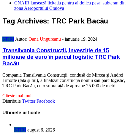
CNAIR lansează licitația pentru al doilea pasaj subteran din
zona Aeroportului Craiova
Tag Archives:
TRC Park Bacău
STIRI
Autor:
Oana Ungureanu
-
ianuarie 19, 2024
Transilvania Construcții, investiție de 15
milioane de euro în parcul logistic TRC Park
Bacău
Compania Transilvania Construcții, condusă de Mircea și Andrei
Timofte (tată și fiu), a finalizat construcția noului său parc logistic,
TRC Park Bacău, cu o suprafață de aproape 25.000 de metri…
Citeste mai mult
Distribuie
Twitter
Facebook
Ultimele articole
STIRI
august 6, 2026