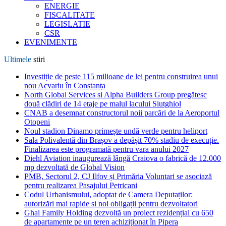
ENERGIE
FISCALITATE
LEGISLATIE
CSR
EVENIMENTE
Ultimele
stiri
Investiție de peste 115 milioane de lei pentru construirea unui
nou Acvariu în Constanța
North Global Services și Alpha Builders Group pregătesc
două clădiri de 14 etaje pe malul lacului Siutghiol
CNAB a desemnat constructorul noii parcări de la Aeroportul
Otopeni
Noul stadion Dinamo primește undă verde pentru heliport
Sala Polivalentă din Brașov a depășit 70% stadiu de execuție.
Finalizarea este programată pentru vara anului 2027
Diehl Aviation inaugurează lângă Craiova o fabrică de 12.000
mp dezvoltată de Global Vision
PMB, Sectorul 2, CJ Ilfov și Primăria Voluntari se asociază
pentru realizarea Pasajului Petricani
Codul Urbanismului, adoptat de Camera Deputaților:
autorizări mai rapide și noi obligații pentru dezvoltatori
Ghai Family Holding dezvoltă un proiect rezidențial cu 650
de apartamente pe un teren achiziționat în Pipera