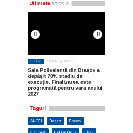
Ultimele
articole
STIRI
IULIE 31, 2026
STIRI
AUG
n Brașov a
Sala Polivalentă din Brașov a
Investiție 
 de
depășit 70% stadiu de
milioane de
a este
execuție. Finalizarea este
construirea
ara anului
programată pentru vara anului
Constanța
2027
Taguri
ANCPI
Bogart
Brasov
Bucuresti
Catalin Drula
CBRE