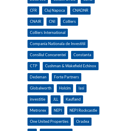
CFR
Cluj Napoca
CNADNR
CNAIR
CNI
Colliers
Colliers International
Compania Nationala de Investitii
Consiliul Concurentei
Constanta
CTP
Cushman & Wakefield Echinox
Dedeman
Forte Partners
Globalworth
Holcim
Iasi
investitie
JLL
Kaufland
Metrorex
NEPI
NEPI Rockcastle
One United Properties
Oradea