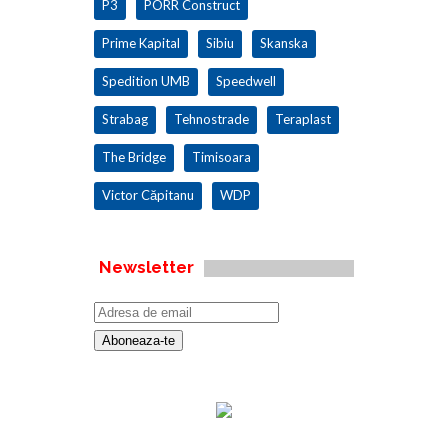
P3
PORR Construct
Prime Kapital
Sibiu
Skanska
Spedition UMB
Speedwell
Strabag
Tehnostrade
Teraplast
The Bridge
Timisoara
Victor Căpitanu
WDP
Newsletter